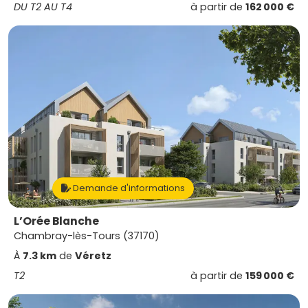
DU T2 AU T4
à partir de
162 000 €
Demande d'informations
L’Orée Blanche
Chambray-lès-Tours (37170)
À
7.3 km
de
Véretz
T2
à partir de
159 000 €