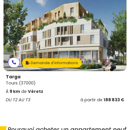
Demande d'informations
Targa
Tours (37000)
À
9 km
de
Véretz
DU T2 AU T3
à partir de
188 833 €
Pourquoi acheter un appartement neuf