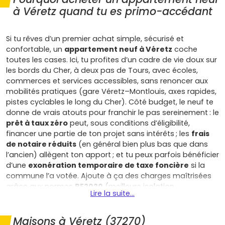
à Véretz quand tu es primo-accédant
Si tu rêves d’un premier achat simple, sécurisé et
confortable, un
appartement neuf à Véretz
coche
toutes les cases. Ici, tu profites d’un cadre de vie doux sur
les bords du Cher, à deux pas de Tours, avec écoles,
commerces et services accessibles, sans renoncer aux
mobilités pratiques (gare Véretz–Montlouis, axes rapides,
pistes cyclables le long du Cher). Côté budget, le neuf te
donne de vrais atouts pour franchir le pas sereinement : le
prêt à taux zéro
peut, sous conditions d’éligibilité,
financer une partie de ton projet sans intérêts ; les
frais
de notaire réduits
(en général bien plus bas que dans
l’ancien) allègent ton apport ; et tu peux parfois bénéficier
d’une
exonération temporaire de taxe foncière
si la
commune l’a votée. Ajoute à ça des charges maîtrisées
grâce aux normes
RE2020
(meilleure isolation,
Lire la suite...
équipements performants, moins de déperditions), et tu
obtiens des mensualités souvent comparables à un loyer,
tout en construisant ton patrimoine. Le confort et la
Maisons à Véretz (37270)