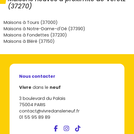
surfaces, les prix, les dates de livraison et les
(37270)
emplacements : tu verras vite quel
appartement neuf à
Véretz
correspond à ton mode de vie et à ton budget.
Prêt à avancer sans stress ? Découvre dès maintenant les
Maisons à Tours (37000)
programmes disponibles sur Vivre dans le neuf, et fais le
Maisons à Notre-Dame-d'Oé (37390)
premier pas vers ton chez-toi.
Maisons à Fondettes (37230)
Maisons à Bléré (37150)
Nous contacter
Vivre
dans le
neuf
3 boulevard du Palais
75004 PARIS
contact@vivredansleneuf.fr
01 55 95 89 89