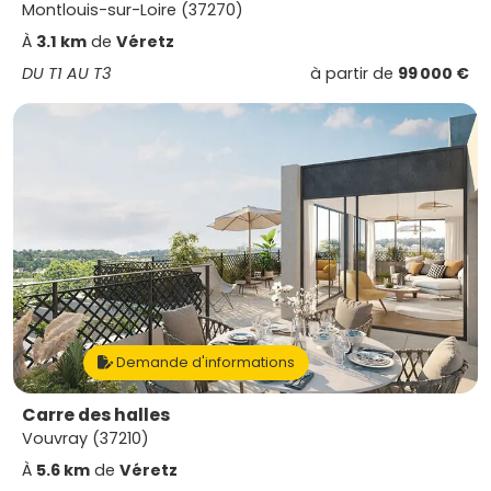
Montlouis-sur-Loire (37270)
À
3.1 km
de
Véretz
DU T1 AU T3
à partir de
99 000 €
Demande d'informations
Carre des halles
Vouvray (37210)
À
5.6 km
de
Véretz