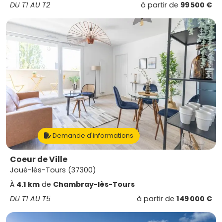
DU T1 AU T2
à partir de
99 500 €
Demande d'informations
Coeur de Ville
Joué-lès-Tours (37300)
À
4.1 km
de
Chambray-lès-Tours
DU T1 AU T5
à partir de
149 000 €