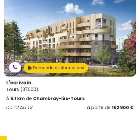
Demande d'informations
L'ecrivain
Tours (37000)
À
6.1 km
de
Chambray-lès-Tours
DU T2 AU T3
à partir de
162 900 €