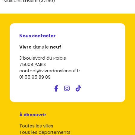
Maisons à Bléré (37150)
(proche Trousseau, Vrillonnerie ou aux portes de Tours) ?
Prends cinq minutes pour découvrir les disponibilités,
comparer les plans et réserver une visite : sur Vivre dans le
neuf, tu peux filtrer en quelques clics et trouver
l’
appartement neuf à Chambray-lès-Tours
qui te
Nous contacter
permettra de passer de locataire à propriétaire en toute
confiance.
Vivre
dans le
neuf
3 boulevard du Palais
75004 PARIS
contact@vivredansleneuf.fr
01 55 95 89 89
À découvrir
Toutes les villes
Tous les départements