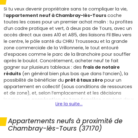
Si tu veux devenir propriétaire sans te compliquer la vie,
l’
appartement neuf à Chambray-lès-Tours
coche
toutes les cases pour un premier achat malin : tu profites
d’un cadre pratique et vert, à deux pas de Tours, avec un
accès direct aux axes A10 et A85, des liaisons Fil Bleu vers
le centre, le pôle santé du CHRU Trousseau et la grande
zone commerciale de la Vrillonnerie, le tout entouré
d’espaces comme le parc de la Branchoire pour souffler
après le boulot. Concrètement, acheter neuf te fait
gagner sur plusieurs tableaux : des
frais de notaire
réduits
(en général bien plus bas que dans l’ancien), la
possibilité de bénéficier du
prêt à taux zéro
pour un
appartement en collectif (sous conditions de ressources
et de zone), et, selon l’emplacement et les décisions
locales, une
exonération de taxe foncière
pendant deux
Lire la suite...
ans et parfois une
TVA réduite
en périmètre spécifique. À
l’usage, les programmes construits sous
RE2020
sont
mieux isolés, plus sobres en énergie et en acoustique, ce
Appartements neufs à proximité de
qui allège tes charges mensuelles et te met à l’abri des
Chambray-lès-Tours (37170)
grosses rénovations pendant longtemps. Tu achètes