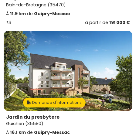
Bain-de-Bretagne (35470)
À
11.9 km
de
Guipry-Messac
T3
à partir de
191 000 €
Demande d'informations
Jardin du presbytere
Guichen (35580)
À
16.1 km
de
Guipry-Messac