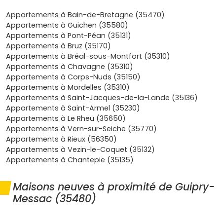
grâce aux dernières normes environnementales (comme
la RE2020) qui améliorent l’isolation, limitent les
Appartements à Bain-de-Bretagne (35470)
déperditions et réduisent tes charges de chauffage et
Appartements à Guichen (35580)
d’entretien. Pas de gros travaux à prévoir, et des
Appartements à Pont-Péan (35131)
garanties qui te protègent après la remise des clés
Appartements à Bruz (35170)
(garantie de parfait achèvement, biennale sur les
Appartements à Bréal-sous-Montfort (35310)
équipements, décennale sur le bâti, sans oublier la
Appartements à Chavagne (35310)
garantie financière d’achèvement) pour t’installer l’esprit
Appartements à Corps-Nuds (35150)
léger. Les programmes neufs de la ville sont pensés pour
Appartements à Mordelles (35310)
la vie quotidienne : plans optimisés, extérieurs généreux,
Appartements à Saint-Jacques-de-la-Lande (35136)
stationnement, ascenseur, locaux vélos, domotique… tu
Appartements à Saint-Armel (35230)
te projettes facilement dans un logement fonctionnel et
Appartements à Le Rheu (35650)
durable, souvent à des prix plus doux que dans
Appartements à Vern-sur-Seiche (35770)
l’hypercentre rennais. Et comme primo-accédant, tu peux
Appartements à Rieux (56350)
personnaliser certains choix (revêtements, cuisine,
Appartements à Vezin-le-Coquet (35132)
options) pour adapter ton bien à ton mode de vie, sans
Appartements à Chantepie (35135)
te lancer dans des travaux hasardeux. Enfin, l’adresse
compte : Guipry-Messac te offre un compromis malin
Maisons neuves à proximité de Guipry-
entre nature, dynamisme local et déplacements simples,
Messac (35480)
un atout si tu veux acheter pour y vivre longtemps ou
préparer une revente sereine plus tard.
Un appartement