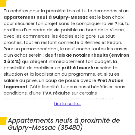
Tu achètes pour la première fois et tu te demandes si un
appartement neuf à Guipry-Messac
est le bon choix
pour sécuriser ton projet sans te compliquer la vie ? Ici, tu
profites d’un cadre de vie paisible au bord de la Vilaine,
avec les commerces, les écoles et la gare TER tout
proches, tout en restant connecté à Rennes et Redon.
Pour un primo-accédant, le neuf coche toutes les cases
d’un achat serein : des
frais de notaire réduits (environ
2 à 3 %)
qui allègent immédiatement ton budget, la
possibilité de mobiliser un
prêt à taux zéro
selon ta
situation et la localisation du programme, et, si tu es
salarié du privé, un coup de pouce avec le
Prêt Action
Logement
. Côté fiscalité, tu peux aussi bénéficier, sous
conditions, d’une
TVA réduite
sur certains
emplacements et d’une
exonération partielle et
Lire la suite...
temporaire de taxe foncière
lorsque la commune
l’autorise : de quoi optimiser ton coût global sur les
premières années, là où chaque euro compte. En
Appartements neufs à proximité de
choisissant un
appartement neuf à Guipry-Messac
, tu
Guipry-Messac (35480)
gagnes aussi en confort et en visibilité sur tes dépenses