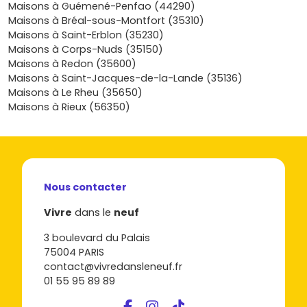
neuf à Guipry-Messac
, c’est donc un budget mieux
Maisons à Guémené-Penfao (44290)
maîtrisé, des aides activables sous conditions, des
Maisons à Bréal-sous-Montfort (35310)
charges contenues et une vraie tranquillité juridique et
Maisons à Saint-Erblon (35230)
technique. Si tu veux avancer concrètement,
découvre
Maisons à Corps-Nuds (35150)
les programmes neufs disponibles à Guipry-Messac
Maisons à Redon (35600)
sur Vivre dans le neuf
, compare les lots, les plans et les
Maisons à Saint-Jacques-de-la-Lande (35136)
prix, et fais le point sur les aides auxquelles tu peux
Maisons à Le Rheu (35650)
prétendre : en quelques minutes, tu sauras si c’est le bon
Maisons à Rieux (56350)
moment pour devenir propriétaire et tu pourras réserver
le logement qui te ressemble.
Nous contacter
Vivre
dans le
neuf
3 boulevard du Palais
75004 PARIS
contact@vivredansleneuf.fr
01 55 95 89 89