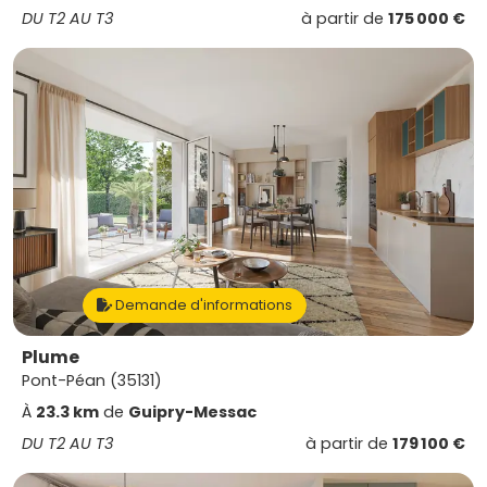
DU T2 AU T3
à partir de
175 000 €
Demande d'informations
Plume
Pont-Péan (35131)
À
23.3 km
de
Guipry-Messac
DU T2 AU T3
à partir de
179 100 €