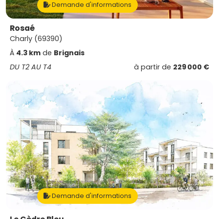
Demande d'informations
Rosaé
Charly (69390)
À
4.3 km
de
Brignais
DU T2 AU T4
à partir de
229 000 €
Demande d'informations