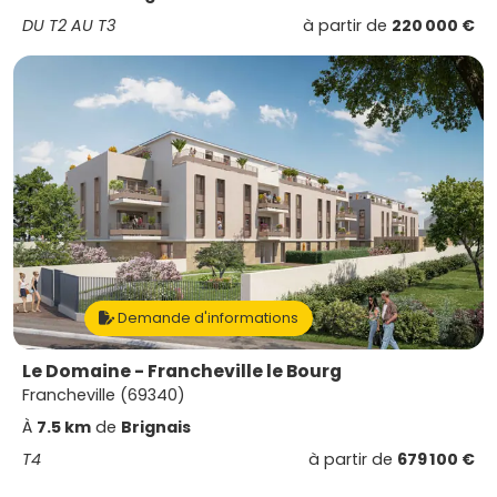
DU T2 AU T3
à partir de
220 000 €
Demande d'informations
Le Domaine - Francheville le Bourg
Francheville (69340)
À
7.5 km
de
Brignais
T4
à partir de
679 100 €