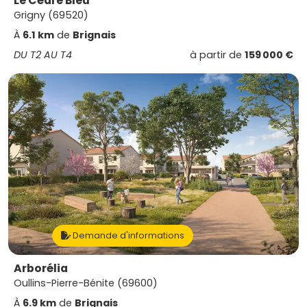
Le Cèdre Bleu
Grigny (69520)
À
6.1 km
de
Brignais
DU T2 AU T4
à partir de
159 000 €
Demande d'informations
Arborélia
Oullins-Pierre-Bénite (69600)
À
6.9 km
de
Brignais