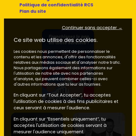
Astuce : repère les programmes offrant
espaces
Politique de confidentialité RCS
extérieurs
généreux (loggias, terrasses plein ciel) et des
Plan du site
stationnements
en sous-sol, très recherchés à la
revente.
Continuer sans accepter →
Neuf ou ancien à Brignais : prix, énergie
et localisation
Ce site web utilise des cookies.
Prix d'achat
Les cookies nous permettent de personnaliser le
contenu et les annonces, d'offrir des fonctionnalités
Neuf
: la plupart des programmes à Brignais se situent
relatives aux médias sociaux et d'analyser notre trafic.
entre
4 600 et 6 200 €/m²
selon le secteur, les prestations
Nous partageons également des informations sur
l'utilisation de notre site avec nos partenaires
et la présence d'extérieurs.
Frais de notaire
réduits
d'analyse, qui peuvent combiner celles-ci avec
d'environ
2 à 3 %
, pas de gros travaux à prévoir.
d'autres informations que tu leur as fournies.
Ancien
: compte généralement entre
3 400 et 4 800
En cliquant sur “Tout Accepter”, tu acceptes
€/m²
selon l'état et l'adresse (les biens rénovés et bien
l'utilisation de cookies à des fins publicitaires et
situés se vendent plus cher). Anticipe des
frais de
ceux servant à mesurer l'audience.
notaire
autour de
7 à 8 %
et, souvent, des budgets
rénovation
.
En cliquant sur “Essentiels uniquement”, tu
acceptes l'utilisation de cookies servant à
Performances énergétiques
mesurer l'audience uniquement.