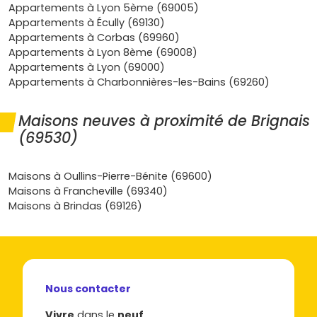
option solide à considérer.
Appartements à Lyon 5ème (69005)
Appartements à Écully (69130)
Les types d'appartements neufs à
Appartements à Corbas (69960)
Brignais à privilégier
Appartements à Lyon 8ème (69008)
Appartements à Lyon (69000)
Studios et T2
: parfaits pour un premier achat ou un
Appartements à Charbonnières-les-Bains (69260)
investissement locatif. La cible ?
Jeunes actifs
mobiles,
professionnels de santé, salariés des zones d'activités.
Maisons neuves à proximité de Brignais
Les petites surfaces proches du
centre-ville
ou des axes
(69530)
de transport se louent rapidement.
T3 et T4
: le cœur du marché familial. Plans optimisés,
Maisons à Oullins-Pierre-Bénite (69600)
séjours ouverts,
balcons/terrasses
et stationnements,
Maisons à Francheville (69340)
souvent dans des résidences à taille humaine. C'est le
Maisons à Brindas (69126)
combo confort + revente facile.
Appartements haut de gamme
: dans certains
programmes récents, tu trouveras de belles
terrasses
,
des prestations
premium
(parquet, volets motorisés,
domotique), parfois dans des adresses très calmes et
Nous contacter
résidentielles. Idéal si tu cherches la pérennité
patrimoniale.
Vivre
dans le
neuf