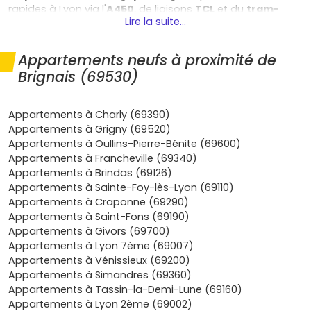
rapides à Lyon via l'
A450
, de liaisons
TCL
et du
tram-
Lire la suite...
train de l'Ouest lyonnais
vers
Lyon Saint-Paul
. Idéal si tu
veux limiter tes temps de trajet tout en vivant au calme.
Appartements neufs à proximité de
Bassin d'emploi dynamique
: la
plaine de Sacuny
et les
Brignais (69530)
zones d'activités environnantes concentrent des PME/ETI,
avec à proximité l'
Hôpital Lyon Sud
et de grands pôles de
services. Résultat : une
demande locative
soutenue
Appartements à Charly (69390)
toute l'année.
Appartements à Grigny (69520)
Appartements à Oullins-Pierre-Bénite (69600)
Cadre de vie
: bords du
Garon
, sentiers nature,
Appartements à Francheville (69340)
équipements sportifs et écoles… Brignais offre un
Appartements à Brindas (69126)
quotidien facile, apprécié des familles comme des jeunes
Appartements à Sainte-Foy-lès-Lyon (69110)
actifs.
Appartements à Craponne (69290)
Appartements à Saint-Fons (69190)
Atouts du neuf
: normes
RE 2020
,
frais de notaire
Appartements à Givors (69700)
réduits (environ 2 à 3 %)
, peu d'entretien et meilleurs
Appartements à Lyon 7ème (69007)
scores énergétiques
. En clair, un achat
clé en main
et
Appartements à Vénissieux (69200)
plus confortable à vivre.
Appartements à Simandres (69360)
Si tu veux allier
qualité de vie
et
investissement
Appartements à Tassin-la-Demi-Lune (69160)
pérenne
, un
appartement neuf à Brignais
est une
Appartements à Lyon 2ème (69002)