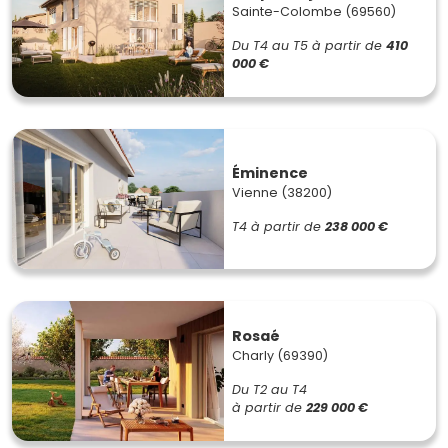
Sainte-Colombe (69560)
Du T4 au T5
à partir de
410
000 €
Éminence
Vienne (38200)
T4
à partir de
238 000 €
Rosaé
Charly (69390)
Du T2 au T4
à partir de
229 000 €