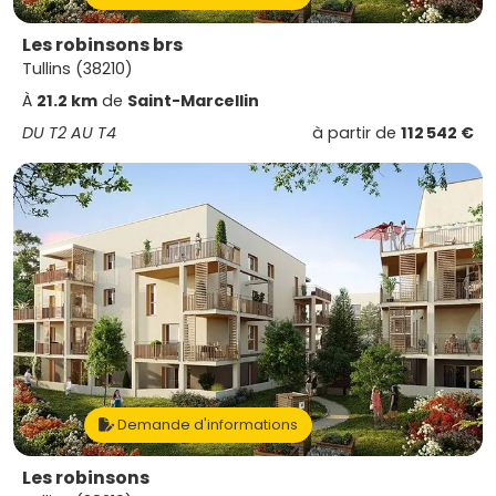
Les robinsons brs
Tullins (38210)
À
21.2 km
de
Saint-Marcellin
DU T2 AU T4
à partir de
112 542 €
Demande d'informations
Les robinsons