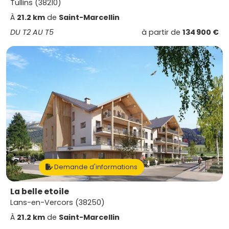
Tullins (38210)
À
21.2 km
de
Saint-Marcellin
DU T2 AU T5
à partir de
134 900 €
Demande d'informations
La belle etoile
Lans-en-Vercors (38250)
À
21.2 km
de
Saint-Marcellin