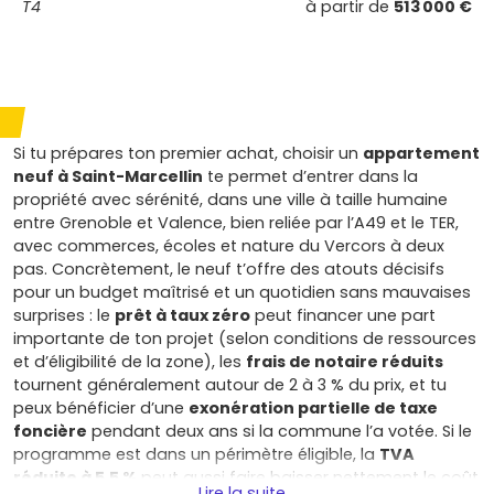
T4
à partir de
513 000 €
Si tu prépares ton premier achat, choisir un
appartement
neuf à Saint-Marcellin
te permet d’entrer dans la
propriété avec sérénité, dans une ville à taille humaine
entre Grenoble et Valence, bien reliée par l’A49 et le TER,
avec commerces, écoles et nature du Vercors à deux
pas. Concrètement, le neuf t’offre des atouts décisifs
pour un budget maîtrisé et un quotidien sans mauvaises
surprises : le
prêt à taux zéro
peut financer une part
importante de ton projet (selon conditions de ressources
et d’éligibilité de la zone), les
frais de notaire réduits
tournent généralement autour de 2 à 3 % du prix, et tu
peux bénéficier d’une
exonération partielle de taxe
foncière
pendant deux ans si la commune l’a votée. Si le
programme est dans un périmètre éligible, la
TVA
réduite à 5,5 %
peut aussi faire baisser nettement le coût
Lire la suite...