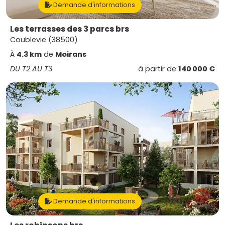
Demande d'informations
Les terrasses des 3 parcs brs
Coublevie (38500)
À
4.3 km
de
Moirans
DU T2 AU T3
à partir de
140 000 €
Demande d'informations