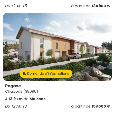
DU T2 AU T5
à partir de
134 900 €
Demande d'informations
Pegase
Châbons (38690)
À
13.9 km
de
Moirans
DU T2 AU T3
à partir de
159 000 €