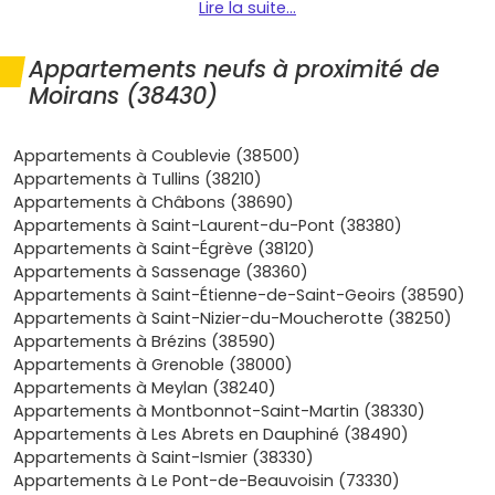
Lire la suite...
conditions. Au quotidien, un
appartement neuf à
Moirans
construit selon la
RE2020
te garantit une
excellente performance énergétique, donc des factures
Appartements neufs à proximité de
maîtrisées et un confort thermique et acoustique
Moirans (38430)
supérieur. Tu bénéficies en plus des
garanties
constructeur
(parfait achèvement, biennale, décennale)
qui couvrent les éventuels défauts et t’évitent de
Appartements à Coublevie (38500)
mauvaises surprises après la remise des clés. À Moirans,
Appartements à Tullins (38210)
l’emplacement coche beaucoup de cases pour un
Appartements à Châbons (38690)
primo-accédant: accès rapide à l’A48, gare TER reliant
Appartements à Saint-Laurent-du-Pont (38380)
Grenoble et Lyon, proximité des bassins d’emplois
Appartements à Saint-Égrève (38120)
(notamment le parc d’activités
Centr’Alp
) et des
Appartements à Sassenage (38360)
commerces, le tout dans un cadre de vie entre
Appartements à Saint-Étienne-de-Saint-Geoirs (38590)
Chartreuse et Vercors. Résultat, tu investis dans une
Appartements à Saint-Nizier-du-Moucherotte (38250)
adresse dynamique et pratique, tout en restant sur un
Appartements à Brézins (38590)
marché généralement plus accessible que le centre de
Appartements à Grenoble (38000)
Grenoble. Les
programmes neufs
à Moirans sont pensés
Appartements à Meylan (38240)
pour toi: plans optimisés, normes récentes, parkings,
Appartements à Montbonnot-Saint-Martin (38330)
espaces extérieurs, et possibilité de personnaliser les
Appartements à Les Abrets en Dauphiné (38490)
finitions pour emménager dans un lieu qui te ressemble
Appartements à Saint-Ismier (38330)
sans travaux à prévoir. C’est une vraie tranquillité d’esprit
Appartements à Le Pont-de-Beauvoisin (73330)