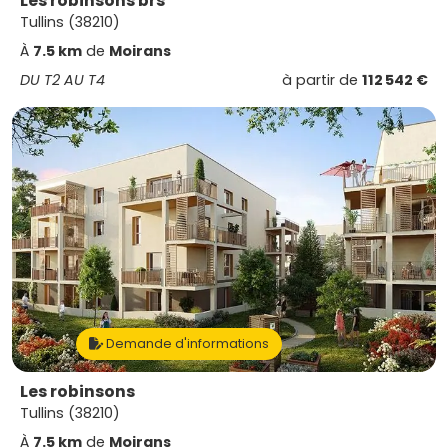
Les robinsons brs
Tullins (38210)
À
7.5 km
de
Moirans
DU T2 AU T4
à partir de
112 542 €
Demande d'informations
Les robinsons
Tullins (38210)
À
7.5 km
de
Moirans