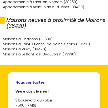
pour un premier achat, avec des charges de copropriété
Appartements à Lans-en-Vercors (38250)
souvent mieux maîtrisées grâce aux équipements
Appartements à Saint-Martin-d'Hères (38400)
récents. Si tu veux avancer sereinement, un
appartement
neuf à Moirans
coche donc les critères clés: financement
Maisons neuves à proximité de Moirans
facilité, coûts d’acquisition allégés, garanties solides et
(38430)
localisation futée pour le quotidien comme pour la
revente à terme. Prêt à passer de l’intention à l’action ?
Découvre les programmes neufs disponibles à Moirans
Maisons à Châbons (38690)
sur Vivre dans le neuf, compare les plans, repère le
Maisons à Saint-Étienne-de-Saint-Geoirs (38590)
quartier qui te convient et lance ton projet au bon rythme,
Maisons à Vinay (38470)
en profitant des atouts du neuf dès le premier jour.
Maisons à Le Pont-de-Beauvoisin (73330)
Nous contacter
Vivre
dans le
neuf
3 boulevard du Palais
75004 PARIS