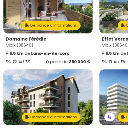
Demande d'informations
D
Domaine Férédie
Effet Verc
Claix (38640)
Claix (38640
À
6.5 km
de
Lans-en-Vercors
À
6.5 km
de
DU T2 AU T3
à partir de
250 000 €
DU T1 AU T5
Demande d'informations
D