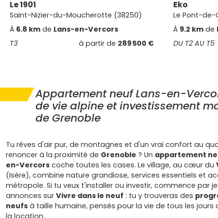
Le 1901
Eko
Saint-Nizier-du-Moucherotte (38250)
Le Pont-de-C
À
6.8 km
de
Lans-en-Vercors
À
9.2 km
de
T3
à partir de
289 500 €
DU T2 AU T5
Appartement neuf Lans-en-Vercors
de vie alpine et investissement ma
de Grenoble
Tu rêves d'air pur, de montagnes et d'un vrai confort au quo
renoncer à la proximité de
Grenoble
? Un
appartement neu
en-Vercors
coche toutes les cases. Le village, au cœur du
(Isère), combine nature grandiose, services essentiels et ac
métropole. Si tu veux t'installer ou investir, commence par je
annonces sur
Vivre dans le neuf
: tu y trouveras des
prog
neufs
à taille humaine, pensés pour la vie de tous les jou
la location.