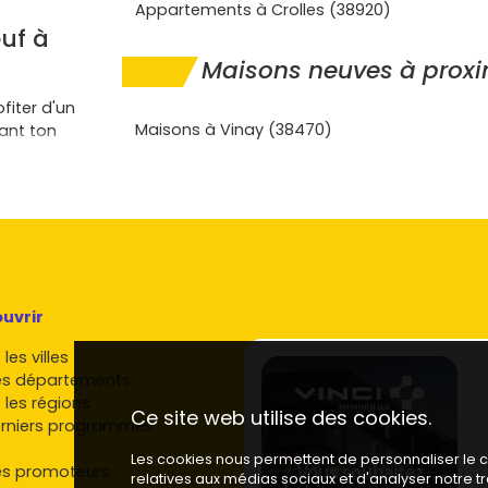
Appartements à Crolles (38920)
uf à
Maisons neuves à proxi
ofiter d'un
Maisons à Vinay (38470)
ant ton
sur le
vivant. Idéal
s la vallée,
ofites du
uvrir
égient de
s
terrasses
,
les villes
es départements
2020
, isolation
 les régions
Ce site web utilise des cookies.
rt et tu
rniers programmes
Les cookies nous permettent de personnaliser le co
s, familles) et
es promoteurs
relatives aux médias sociaux et d'analyser notre 