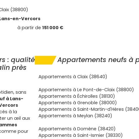
laix (38800)
Lans-en-Vercors
à partir de
151 000 €
 : qualité
Appartements neufs à p
lin près
Appartements à Claix (38640)
Appartements à Le Pont-de-Claix (38800)
tidien, sans
Appartements à Échirolles (38130)
f à Lans-
Appartements à Grenoble (38000)
Vercors
Appartements à Saint-Martin-d'Hères (3840
cès à la
Appartements à Meylan (38240)
ter un œil aux
rammes
Appartements à Domène (38420)
rs comme pour
Appartements à Saint-Ismier (38330)