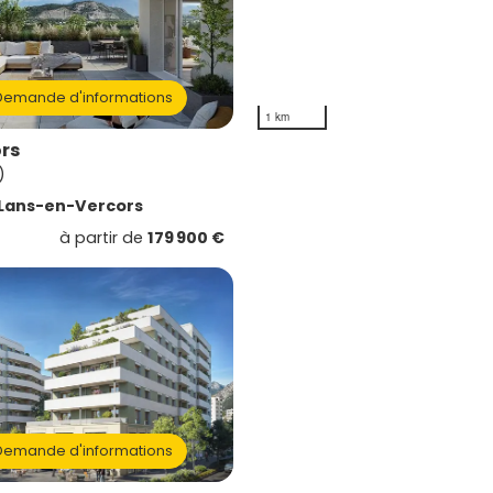
emande d'informations
1 km
ors
)
Lans-en-Vercors
à partir de
179 900 €
emande d'informations