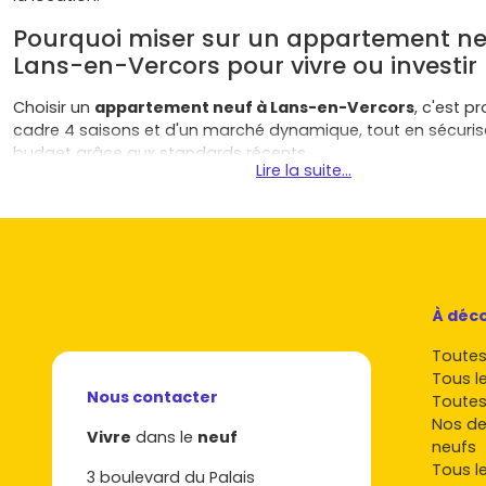
Pourquoi miser sur un appartement ne
Lans-en-Vercors pour vivre ou investir
Choisir un
appartement neuf à Lans-en-Vercors
, c'est pr
cadre 4 saisons et d'un marché dynamique, tout en sécuris
budget grâce aux standards récents.
Lire la suite...
Cadre de vie premium
: nature préservée, balades, ski 
domaine des
Montagnes de Lans
, et un centre-village 
pour y vivre à l'année ou en résidence secondaire.
Proximité de Grenoble
: liaisons routières régulières ver
pratique pour le télétravail hybride ou les études. Tu pr
bassin d'emploi grenoblois tout en vivant au vert.
À déco
Programmes à taille humaine
: les
promoteurs
privil
petites résidences bien intégrées au paysage, avec de
Toutes 
balcons
et
rez-de-jardin
.
Tous l
Nous contacter
Performances énergétiques
: normes
RT 2012
ou
RE 
Toutes
renforcée, moindre consommation. Tu gagnes en confo
Nos de
Vivre
dans le
neuf
maîtrises tes charges.
neufs
Demande locative 4 saisons
: location à l'année (actif
Tous l
3 boulevard du Palais