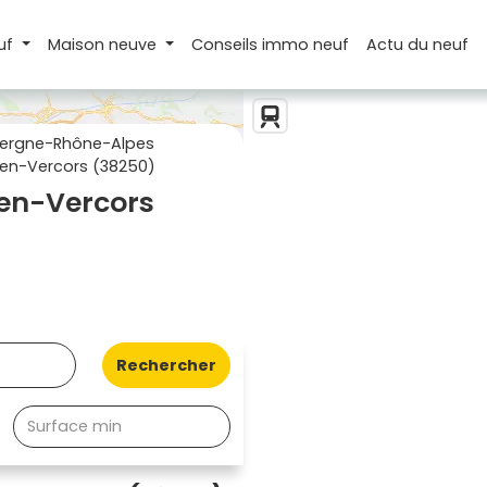
uf
Maison
neuve
Conseils
immo neuf
Actu
du neuf
ergne-Rhône-Alpes
en-Vercors (38250)
en-Vercors
Rechercher