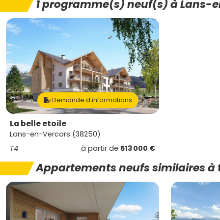
1 programme(s) neuf(s) à Lans-e
Demande d'informations
La belle etoile
Lans-en-Vercors (38250)
T4
à partir de
513 000 €
Appartements neufs similaires à 