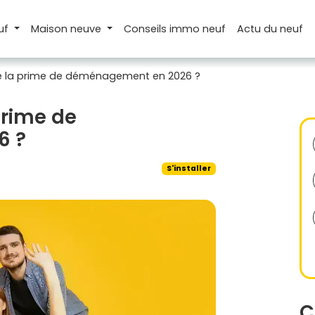
uf
Maison
neuve
Conseils
immo neuf
Actu
du neuf
de la prime de déménagement en 2026 ?
prime de
6 ?
S'installer
C