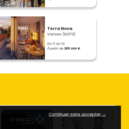
Terra Nova
Vanves (92170)
DU T1 AU T5
À partir de
285 000 €
Continuer sans accepter →