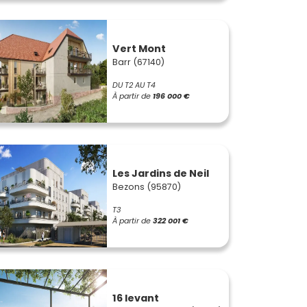
Vert Mont
Barr (67140)
DU T2 AU T4
À partir de
196 000 €
Les Jardins de Neil
Bezons (95870)
T3
À partir de
322 001 €
16 levant