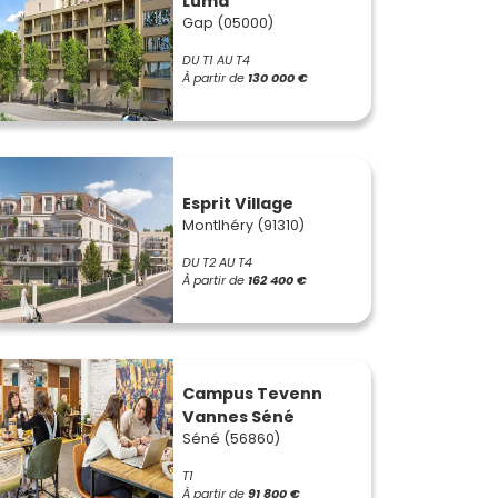
Luma
Gap (05000)
DU T1 AU T4
À partir de
130 000 €
Esprit Village
Montlhéry (91310)
DU T2 AU T4
À partir de
162 400 €
Campus Tevenn
Vannes Séné
Séné (56860)
T1
À partir de
91 800 €