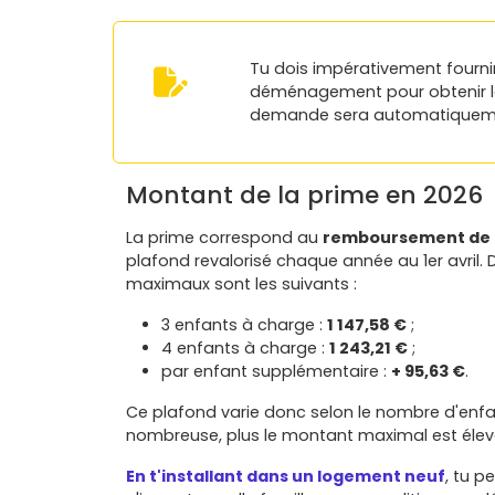
Tu dois impérativement fournir
déménagement pour obtenir la p
demande sera automatiqueme
Montant de la prime en 2026
La prime correspond au
remboursement de t
plafond revalorisé chaque année au 1er avril. D
maximaux sont les suivants :
3 enfants à charge :
1 147,58 €
;
4 enfants à charge :
1 243,21 €
;
par enfant supplémentaire :
+ 95,63 €
.
Ce plafond varie donc selon le nombre d'enfan
nombreuse, plus le montant maximal est élev
En t'installant dans un logement neuf
, tu 