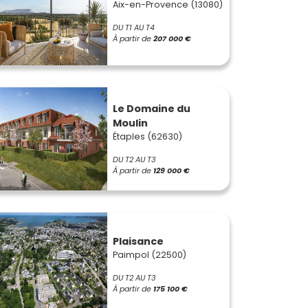
Aix-en-Provence (13080)
DU T1 AU T4
À partir de
207 000 €
Le Domaine du
Moulin
Étaples (62630)
DU T2 AU T3
À partir de
129 000 €
Plaisance
Paimpol (22500)
DU T2 AU T3
À partir de
175 100 €