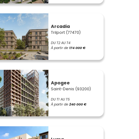
Arcadia
Trilport (77470)
DU T2 AU T4
À partir de
174 000 €
Apogee
Saint-Denis (93200)
DU T1 AU T5
À partir de
240 000 €