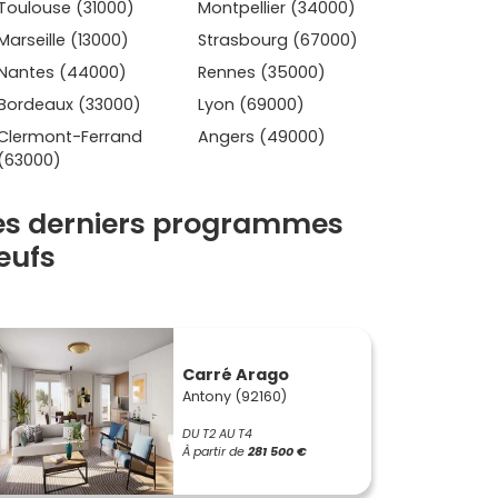
Toulouse (31000)
Montpellier (34000)
Marseille (13000)
Strasbourg (67000)
Nantes (44000)
Rennes (35000)
Bordeaux (33000)
Lyon (69000)
Clermont-Ferrand
Angers (49000)
(63000)
es derniers programmes
eufs
Carré Arago
Antony (92160)
DU T2 AU T4
À partir de
281 500 €