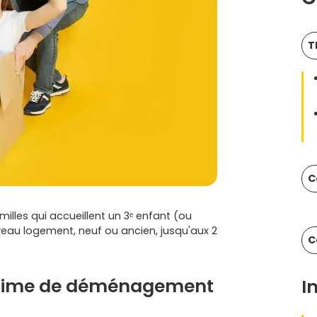
T
C
les qui accueillent un 3ᵉ enfant (ou
ouveau logement, neuf ou ancien, jusqu'aux 2
C
 prime de déménagement
I
?