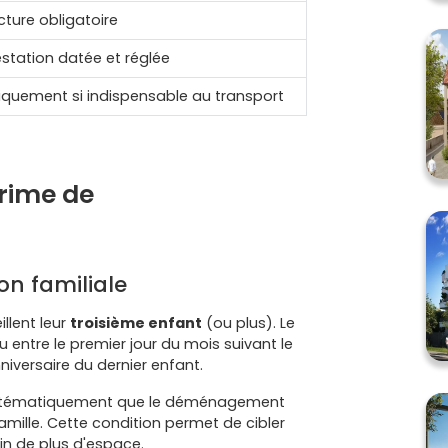
cture obligatoire
estation datée et réglée
iquement si indispensable au transport
prime de
ion familiale
llent leur
troisième enfant
(ou plus). Le
entre le premier jour du mois suivant le
iversaire du dernier enfant.
 systématiquement que le déménagement
amille. Cette condition permet de cibler
oin de plus d'espace.