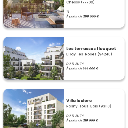
Chessy (77700)
T1
À partir de
256 000 €
Les terrasses flouquet
L'Haÿ-les-Roses (94240)
DU T1 AU T4
À partir de
144 000 €
Villa leclerc
Rosny-sous-Bois (93110)
DU T1 AU T4
À partir de
218 000 €