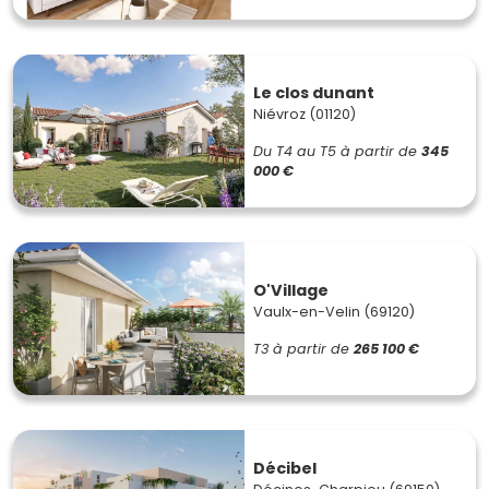
Le clos dunant
Niévroz (01120)
Du T4 au T5
à partir de
345
000 €
O'Village
Vaulx-en-Velin (69120)
T3
à partir de
265 100 €
Décibel