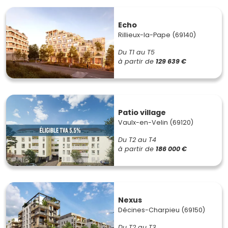
Echo
Rillieux-la-Pape (69140)
Du T1 au T5
à partir de
129 639 €
Patio village
Vaulx-en-Velin (69120)
Du T2 au T4
à partir de
186 000 €
Nexus
Décines-Charpieu (69150)
Du T2 au T3