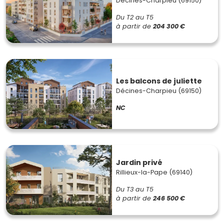
Décines-Charpieu (69150)
Du T2 au T5
à partir de
204 300 €
Les balcons de juliette
Décines-Charpieu (69150)
NC
Jardin privé
Rillieux-la-Pape (69140)
Du T3 au T5
à partir de
246 500 €