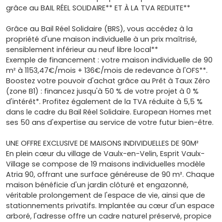
grâce au BAIL RÉEL SOLIDAIRE** ET À LA TVA REDUITE**
Grâce au Bail Réel Solidaire (BRS), vous accédez à la
propriété d'une maison individuelle à un prix maîtrisé,
sensiblement inférieur au neuf libre local**
Exemple de financement : votre maison individuelle de 90
m² à 1153,47€/mois + 136€/mois de redevance à l'OFS**.
Boostez votre pouvoir d'achat grâce au Prêt à Taux Zéro
(zone B1) : financez jusqu'à 50 % de votre projet à 0 %
d'intérêt*. Profitez également de la TVA réduite à 5,5 %
dans le cadre du Bail Réel Solidaire. European Homes met
ses 50 ans d'expertise au service de votre futur bien-être.
UNE OFFRE EXCLUSIVE DE MAISONS INDIVIDUELLES DE 90M²
En plein cœur du village de Vaulx-en-Velin, Esprit Vaulx-
Village se compose de 19 maisons individuelles modèle
Atria 90, offrant une surface généreuse de 90 m². Chaque
maison bénéficie d'un jardin clôturé et engazonné,
véritable prolongement de l'espace de vie, ainsi que de
stationnements privatifs. Implantée au cœur d'un espace
arboré, l'adresse offre un cadre naturel préservé, propice