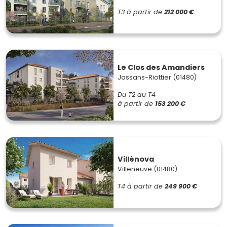
T3
à partir de
212 000 €
Le Clos des Amandiers
Jassans-Riottier (01480)
Du T2 au T4
à partir de
153 200 €
Villénova
Villeneuve (01480)
T4
à partir de
249 900 €