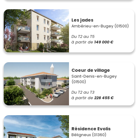
Les jades
Ambérieu-en-Bugey (01500)
Du T2 au T5
à partir de
149 000 €
Coeur de village
Saint-Denis-en-Bugey
(01500)
Du T2 au T3
à partir de
226 455 €
Résidence Evolis
Béligneux (01360)