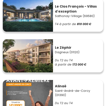
Le Clos François - Villas
d'exception
Sathonay-Village (69580)
T4
à partir de
819 000 €
Le Zéphir
Dagneux (01120)
Du T2 au T4
à partir de
172 000 €
Alinaé
Saint-André-de-Corcy
(01390)
Du T2 au T4