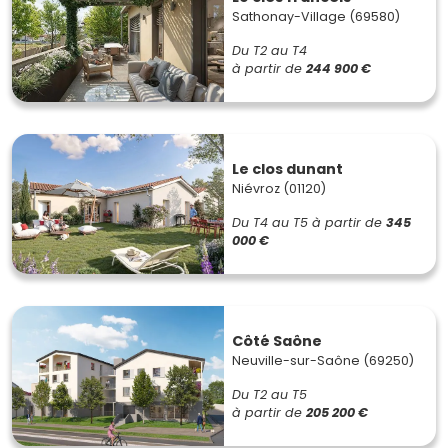
Sathonay-Village (69580)
Du T2 au T4
à partir de
244 900 €
Le clos dunant
Niévroz (01120)
Du T4 au T5
à partir de
345
000 €
Côté Saône
Neuville-sur-Saône (69250)
Du T2 au T5
à partir de
205 200 €