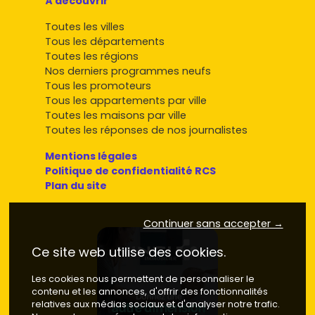
À découvrir
Toutes les villes
Tous les départements
Toutes les régions
Nos derniers programmes neufs
Tous les promoteurs
Tous les appartements par ville
Toutes les maisons par ville
Toutes les réponses de nos journalistes
Mentions légales
Politique de confidentialité RCS
Plan du site
Continuer sans accepter →
Ce site web utilise des cookies.
Les cookies nous permettent de personnaliser le
contenu et les annonces, d'offrir des fonctionnalités
relatives aux médias sociaux et d'analyser notre trafic.