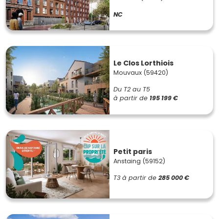
NC
Le Clos Lorthiois
Mouvaux (59420)
Du T2 au T5
à partir de
195 199 €
Petit paris
Anstaing (59152)
T3
à partir de
285 000 €