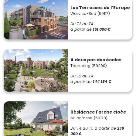
Les Terrasses de l’Europe
Wervicq-Sud (59117)
Du T2 au T4
à partir de
151 000 €
A deux pas des écoles
Tourcoing (59200)
Du T2 au T4
à partir de
144 184 €
Résidence l'arche cloée
Millonfosse (59178)
Du T4 au T5
à partir de
239
000 €