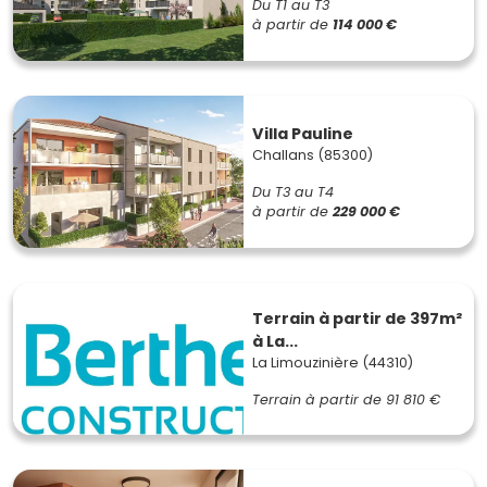
Du T1 au T3
à partir de
114 000 €
Villa Pauline
Challans (85300)
Du T3 au T4
à partir de
229 000 €
Terrain à partir de 397m²
à La...
La Limouzinière (44310)
Terrain à partir de
91 810 €