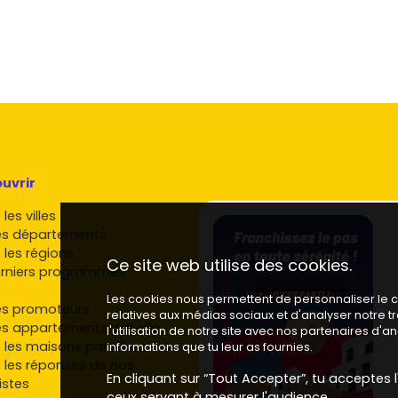
es et balcons sont très prisés.
 privilégient les constructions conformes aux normes
s actifs à Saint-Nazaire
uvrir
ences modernes
et écoresponsables dans des
les villes
es départements
 les régions
Ce site web utilise des cookies.
rniers programmes
lant des logements abordables pour primo-accédants
Les cookies nous permettent de personnaliser le co
es promoteurs
relatives aux médias sociaux et d'analyser notre 
es appartements par ville
l'utilisation de notre site avec nos partenaires d'
 les maisons par ville
informations que tu leur as fournies.
 les réponses de nos
En cliquant sur “Tout Accepter”, tu acceptes l'
istes
ogedim est un choix privilégié pour ceux qui cherchent
ceux servant à mesurer l'audience.