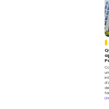
e 3 000 et 5 500 €/m².
ilier neuf à Saint-Nazaire ont augmenté en moyenne de
 la ville. Des projets de rénovation urbaine et une
e.
haud ont vu leurs prix progresser de plus de 20 %.
des hausses autour de 10 à 15 %.
Q
a
P
, Saint-Nazaire assure une
demande locative
Co
des transports et des pôles économiques sont
un
in
d'
ion
de
fa
t en plein essor, offrant un potentiel de valorisation
Lir
rs attirent autant les investisseurs que les familles.