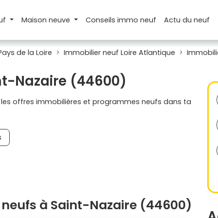
uf
Maison
neuve
Conseils
immo neuf
Actu
du neuf
Pays de la Loire
Immobilier neuf Loire Atlantique
Immobili
nt-Nazaire (44600)
s les offres immobilières et programmes neufs dans ta
s
neufs à Saint-Nazaire (44600)
A