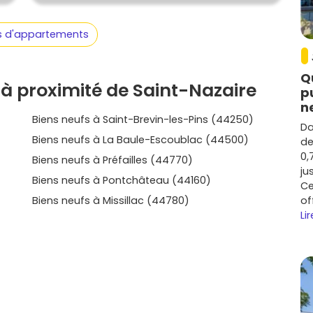
 de mer, connu pour ses
résidences modernes
et ses
estisseurs que les résidents permanents.
us d'appartements
Q
à proximité de Saint-Nazaire
p
n
biens neufs
à des prix compétitifs. Son atmosphère
Biens neufs à Saint-Brevin-les-Pins (44250)
traités.
Da
Biens neufs à La Baule-Escoublac (44500)
de
0,
Biens neufs à Préfailles (44770)
ju
Biens neufs à Pontchâteau (44160)
Ce
neuf à Saint-Nazaire :
Biens neufs à Missillac (44780)
of
s
Lir
s
selon les quartiers. Des zones comme Ville-Port
es secteurs périphériques restent abordables.