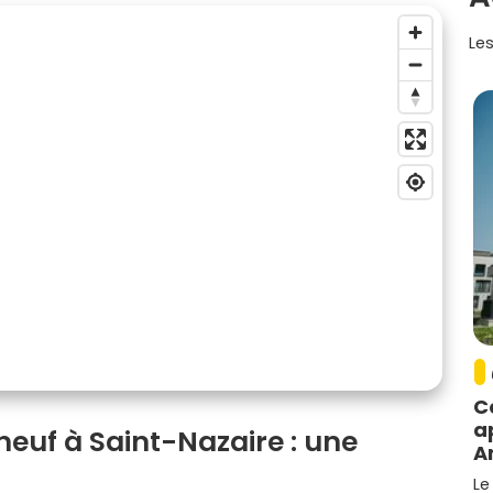
Les
C
a
 neuf à Saint-Nazaire : une
A
Le