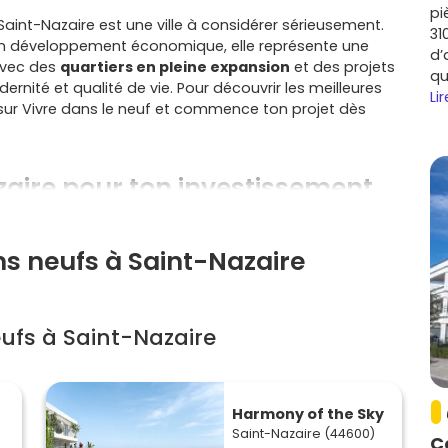
pi
 Saint-Nazaire est une ville à considérer sérieusement.
31
on développement économique, elle représente une
d’
 Avec des
quartiers en pleine expansion
et des projets
qu
nité et qualité de vie. Pour découvrir les meilleures
Lir
 sur Vivre dans le neuf et commence ton projet dès
zaire pour ton investissement
ns neufs à Saint-Nazaire
ssance
e économique
, porté par ses chantiers navals et son
ufs à Saint-Nazaire
de nombreux professionnels, créant ainsi un
obilier.
tteuse
Harmony of the Sky
Saint-Nazaire (44600)
de locative est forte à Saint-Nazaire. Les
logements
C