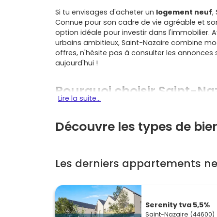
Si tu envisages d'acheter un
logement neuf
,
Connue pour son cadre de vie agréable et s
option idéale pour investir dans l'immobilier.
urbains ambitieux, Saint-Nazaire combine moder
offres, n'hésite pas à consulter les annonces
aujourd'hui !
Pourquoi choisir Saint-Na
Lire la suite...
immobilier ?
Découvre les types de bie
Une économie en pleine croi
Saint-Nazaire se distingue par son
dynamism
Les derniers appartements ne
industrie aéronautique. Cette vitalité attire 
environnement propice à l'investissement imm
Une demande locative prome
Serenity tva 5,5%
Avec une population jeune et active, la deman
Saint-Nazaire (44600)