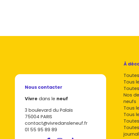
Tendances actuelles
Espaces extérieurs recherchés :
terrass
Projets écoresponsables :
les acheteurs
environnementales actuelles.
Les promoteurs immobilier
Bouygues Immobilier
À déco
Acteur majeur, Bouygues propose des
résid
Toutes 
quartiers attractifs comme Ville-Port.
Tous l
Nous contacter
Toutes
Nexity
Nos de
Vivre
dans le
neuf
neufs
Nexity développe des programmes variés, al
Tous l
3 boulevard du Palais
aux biens haut de gamme.
Tous l
75004 PARIS
Toutes
Cogedim
contact@vivredansleneuf.fr
Toutes
01 55 95 89 89
journal
Célèbre pour ses
résidences de standing
, C