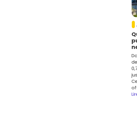
nt-Martin-l'Astier : repères et
 niveau de prestations. À titre indicatif :
Q
p
avec jardin) : budget global souvent entre
190 000 et
n
x, le chauffage (ex.
PAC
), la taille du terrain et le garage.
Da
moyenne autour de
2 300 à 3 100 €/m²
(hors foncier),
de
finitions.
0,
and disponible dans le secteur élargi, compte environ
2
ju
 résidence.
Ce
€/m²
selon l'emplacement, la viabilisation et
of
Lir
t périurbaine du Périgord a connu une progression
o-marchés, portée par le
télétravail
et la recherche
 ses
performances énergétiques
et à la stabilité des
 : pour qui et avec quelle rentabilité