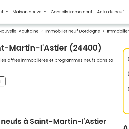
uf
Maison
neuve
Conseils
immo neuf
Actu
du neuf
Nouvelle-Aquitaine
Immobilier neuf Dordogne
Immobilier
nt-Martin-l'Astier (24400)
s les offres immobilières et programmes neufs dans ta
s
eufs à Saint-Martin-l'Astier
A