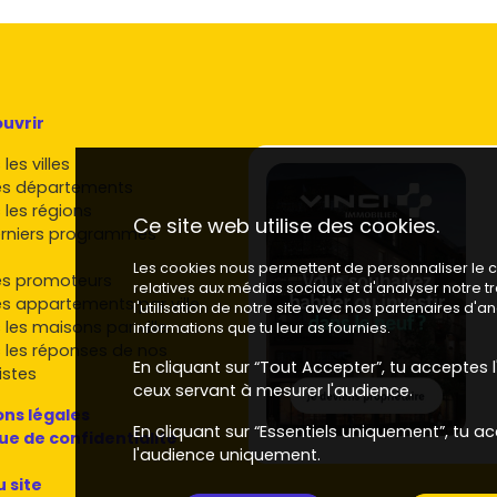
ve T3/T4
bien placée (accès A89/TER, écoles et
urtout des ménages locaux à la recherche de confort et
avec jardin : environ
650 à 850 €/mois
selon surface,
uvrir
our de
3,5 à 4,5 %
pour un bien équilibré et bien
les villes
es départements
pplicable ici. Privilégie l'achat pour y vivre, ou la
 les régions
Ce site web utilise des cookies.
 en
LMNP
si tu meubles, selon ton projet).
rniers programmes
en avec
stationnement
, un
séjour lumineux
, une
suite
Les cookies nous permettent de personnaliser le co
es promoteurs
s sûres qui sécurisent la demande.
relatives aux médias sociaux et d'analyser notre 
es appartements par ville
l'utilisation de notre site avec nos partenaires d'
hé local
 les maisons par ville
informations que tu leur as fournies.
 les réponses de nos
En cliquant sur “Tout Accepter”, tu acceptes l'
istes
actéristiques bien précises :
ceux servant à mesurer l'audience.
ns légales
 pergola, jardin facile à entretenir.
En cliquant sur “Essentiels uniquement”, tu ac
que de confidentialité
chaleur
, chauffe-eau thermodynamique, menuiseries
l'audience uniquement.
u site
ct : optimisation des m²,
cellier
et
garage
.