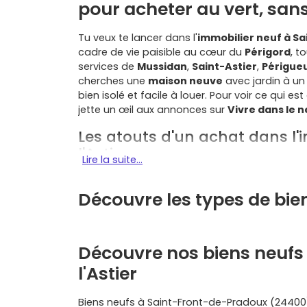
pour acheter au vert, san
Tu veux te lancer dans l'
immobilier neuf à Sa
cadre de vie paisible au cœur du
Périgord
, t
services de
Mussidan
,
Saint-Astier
,
Périgue
cherches une
maison neuve
avec jardin à un
bien isolé et facile à louer. Pour voir ce qui 
jette un œil aux annonces sur
Vivre dans le n
Les atouts d'un achat dans l'
l'Astier
Lire la suite...
Voici les principaux avantages qui font de ce
Découvre les types de bien
Qualité de vie
: nature, calme, chemins
extérieurs généreux. Idéal si tu veux te po
Accessibilité
: l'
A89
et la
D6089
te conne
Découvre nos biens neufs 
Mussidan
(à environ 10 min) facilite les t
Marché locatif mesuré mais réel
: deman
l'Astier
T3/T4
bien isolés, avec stationnement et 
Confort et économies d'énergie
: cons
Biens neufs à Saint-Front-de-Pradoux (24400
pompe à chaleur
, faibles charges. Tu pr