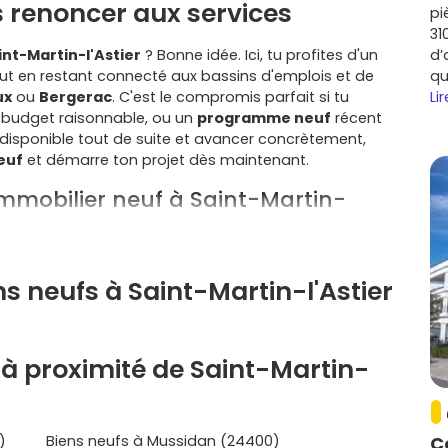
s renoncer aux services
pi
31
int-Martin-l'Astier
? Bonne idée. Ici, tu profites d'un
d’
out en restant connecté aux bassins d'emplois et de
qu
ux
ou
Bergerac
. C'est le compromis parfait si tu
Lir
 budget raisonnable, ou un
programme neuf
récent
est disponible tout de suite et avancer concrètement,
euf
et démarre ton projet dès maintenant.
immobilier neuf à Saint-Martin-
tte commune un choix judicieux :
s neufs à Saint-Martin-l'Astier
 de promenade dans la
vallée de l'Isle
, espaces
ser ou télétravailler sereinement.
ctent à
Périgueux
et
Bordeaux
. La
gare TER de
à proximité de Saint-Martin-
rajets quotidiens.
de de familles, jeunes actifs et seniors pour des
extérieur.
tructions aux normes
RE 2020
, isolation performante,
)
Biens neufs à Mussidan (24400)
C
ofites aussi des
garanties décennale, biennale
et de