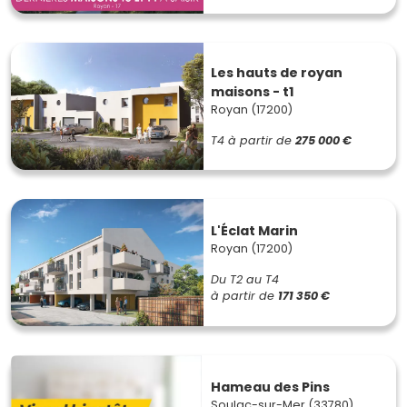
Les hauts de royan
maisons - t1
Royan (17200)
T4
à partir de
275 000 €
L'Éclat Marin
Royan (17200)
Du T2 au T4
à partir de
171 350 €
Hameau des Pins
Soulac-sur-Mer (33780)