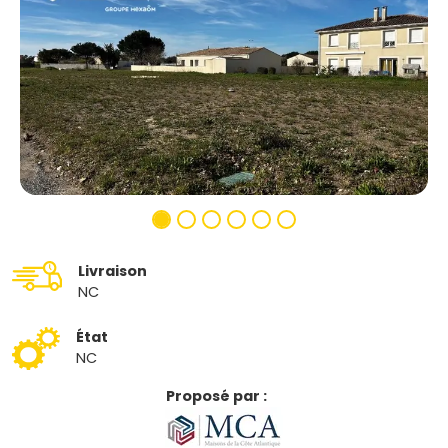
Livraison
NC
État
NC
Proposé par :