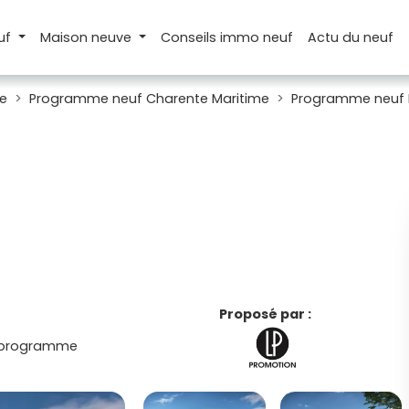
uf
Maison
neuve
Conseils
immo neuf
Actu
du neuf
e
Programme neuf Charente Maritime
Programme neuf
Proposé par :
 programme