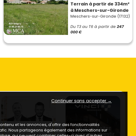
Terrain à partir de 334m²
à Meschers-sur-Gironde
Meschers-sur-Gironde (17132)
Du T3 au T6
à partir de
247
000 €
Continuer sans accepter →
ntenu et les annonces, d'offrir des fonctionnalités
trafic. Nous partageons également des informations sur
analyse, qui peuvent combiner celles-ci avec d'autres