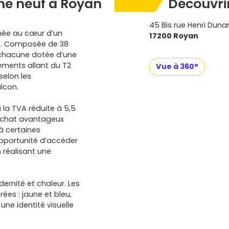
e neuf à Royan
Découvrir
45 Bis rue Henri Duna
chée au cœur d’un
17200 Royan
que. Composée de 38
 chacune dotée d’une
tements allant du T2
Vue à 360°
selon les
alcon.
à la TVA réduite à 5,5
’achat avantageux
 à certaines
’opportunité d’accéder
n réalisant une
dernité et chaleur. Les
ées : jaune et bleu,
une identité visuelle