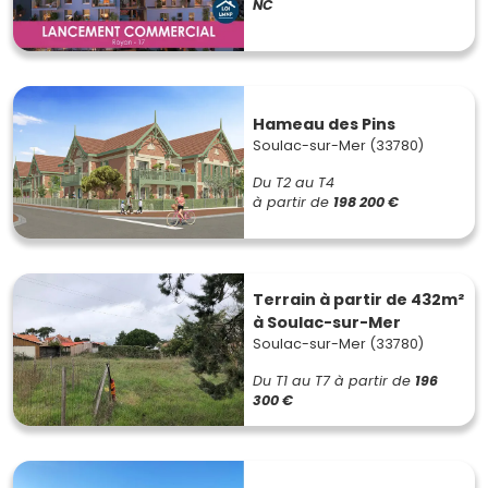
NC
Hameau des Pins
Soulac-sur-Mer (33780)
Du T2 au T4
à partir de
198 200 €
Terrain à partir de 432m²
à Soulac-sur-Mer
Soulac-sur-Mer (33780)
Du T1 au T7
à partir de
196
300 €