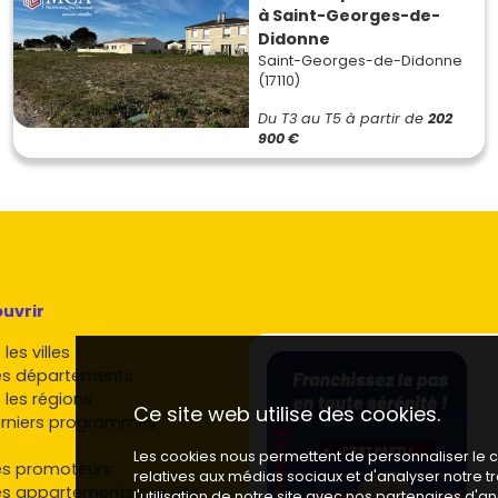
à Saint-Georges-de-
Didonne
Saint-Georges-de-Didonne
(17110)
Du T3 au T5
à partir de
202
900 €
uvrir
les villes
es départements
 les régions
Ce site web utilise des cookies.
rniers programmes
Les cookies nous permettent de personnaliser le co
es promoteurs
relatives aux médias sociaux et d'analyser notre 
es appartements par ville
l'utilisation de notre site avec nos partenaires d'