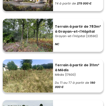
T4
à partir de
275 000 €
Terrain à partir de 783m²
à Grayan-et-l'Hôpital
Grayan-et-l'Hôpital (33590)
NC
Terrain à partir de 311m²
à Médis
Médis (17600)
Du T1 au T7
à partir de
190
000 €