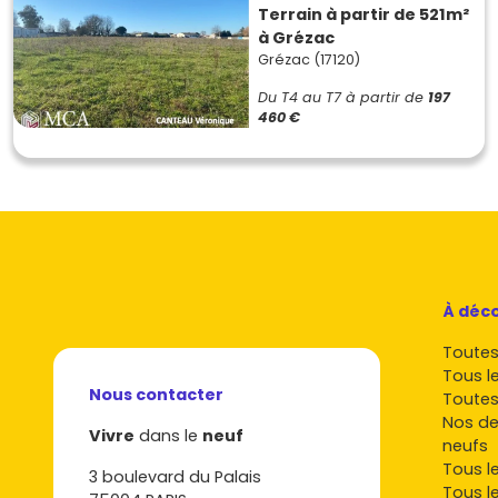
Terrain à partir de 521m²
à Grézac
Grézac (17120)
Du T4 au T7
à partir de
197
460 €
À déco
Toutes 
Tous l
Nous contacter
Toutes
Nos de
Vivre
dans le
neuf
neufs
Tous l
3 boulevard du Palais
Tous l