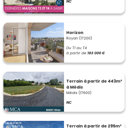
NC
Horizon
Royan (17200)
Du T1 au T4
à partir de
163 000 €
Terrain à partir de 443m²
à Médis
Médis (17600)
NC
Terrain à partir de 295m²