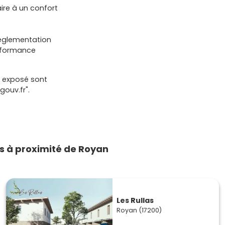
aire à un confort
 réglementation
erformance
t exposé sont
gouv.fr".
 à proximité de Royan
Les Rullas
Royan (17200)