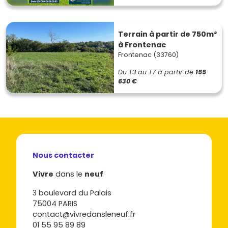
Terrain à partir de 750m²
à Frontenac
Frontenac (33760)
Du T3 au T7
à partir de
155
630 €
Nous contacter
Vivre
dans le
neuf
3 boulevard du Palais
75004 PARIS
contact@vivredansleneuf.fr
01 55 95 89 89