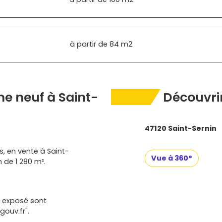
à partir de
84 m2
e neuf à Saint-
Découvrir
47120 Saint-Sernin
, en vente à Saint-
Vue à 360°
n de 1 280 m².
t exposé sont
gouv.fr".