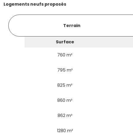
Logements neufs proposés
Terrain
Surface
760 m²
795 m²
825 m²
860 m²
862 m²
1280 m²