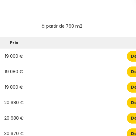
à partir de
760 m2
Prix
19 000 €
De
19 080 €
De
19 800 €
De
20 680 €
De
20 688 €
De
30 670 €
De