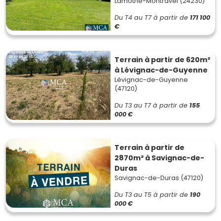
Lamothe-Montravel (24230)
Du T4 au T7
à partir de
171 100
€
Terrain à partir de 620m²
à Lévignac-de-Guyenne
Lévignac-de-Guyenne
(47120)
Du T3 au T7
à partir de
155
000 €
Terrain à partir de
2870m² à Savignac-de-
Duras
Savignac-de-Duras (47120)
Du T3 au T5
à partir de
190
000 €