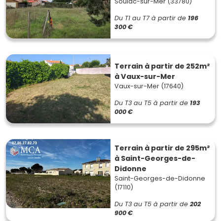
Soulac-sur-Mer (33780)
Du T1 au T7
à partir de
196
300 €
Terrain à partir de 252m²
à Vaux-sur-Mer
Vaux-sur-Mer (17640)
Du T3 au T5
à partir de
193
000 €
Terrain à partir de 295m²
à Saint-Georges-de-
Didonne
Saint-Georges-de-Didonne
(17110)
Du T3 au T5
à partir de
202
900 €