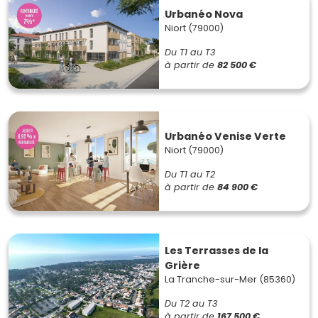
Urbanéo Nova
Niort (79000)
Du T1 au T3
à partir de
82 500 €
Urbanéo Venise Verte
Niort (79000)
Du T1 au T2
à partir de
84 900 €
Les Terrasses de la
Grière
La Tranche-sur-Mer (85360)
Du T2 au T3
à partir de
167 500 €