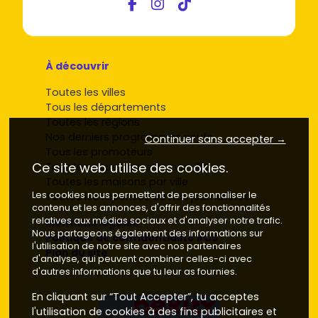
À découvrir
Toutes les villes
Tous les départements
Toutes les régions
Nos derniers programmes neufs
Continuer sans accepter →
Tous les promoteurs
Ce site web utilise des cookies.
Tous les appartements par ville
Toutes les maisons par ville
Les cookies nous permettent de personnaliser le
Toutes les réponses de nos journalistes
contenu et les annonces, d'offrir des fonctionnalités
relatives aux médias sociaux et d'analyser notre trafic.
Mentions légales
Nous partageons également des informations sur
Politique de confidentialité RCS
l'utilisation de notre site avec nos partenaires
Plan du site
d'analyse, qui peuvent combiner celles-ci avec
d'autres informations que tu leur as fournies.
En cliquant sur “Tout Accepter”, tu acceptes
l'utilisation de cookies à des fins publicitaires et