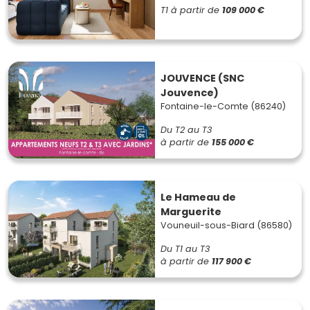
T1
à partir de
109 000 €
JOUVENCE (SNC
Jouvence)
Fontaine-le-Comte (86240)
Du T2 au T3
à partir de
155 000 €
Le Hameau de
Marguerite
Vouneuil-sous-Biard (86580)
Du T1 au T3
à partir de
117 900 €