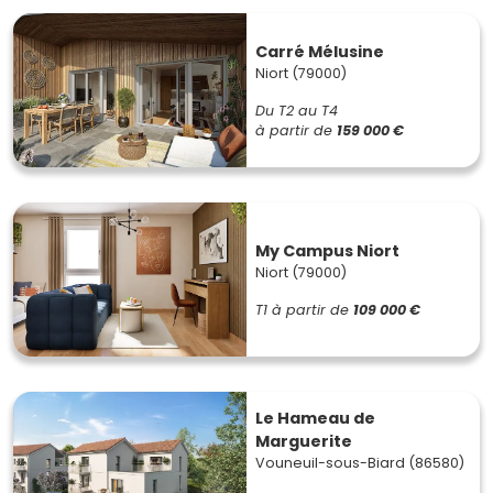
Carré Mélusine
Niort (79000)
Du T2 au T4
à partir de
159 000 €
My Campus Niort
Niort (79000)
T1
à partir de
109 000 €
Le Hameau de
Marguerite
Vouneuil-sous-Biard (86580)