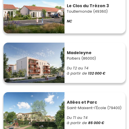
Le Clos du Trézon 3
Toutlemonde (49360)
NC
Madeleyne
Poitiers (86000)
Du T2 au T4
à partir de
132 000 €
Allées et Parc
Saint-Maixent-l'École (79400)
Du T1 au T4
à partir de
85 000 €