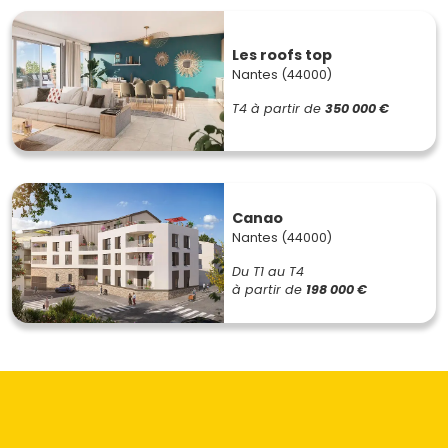
Les roofs top
Nantes (44000)
T4
à partir de
350 000 €
Canao
Nantes (44000)
Du T1 au T4
à partir de
198 000 €