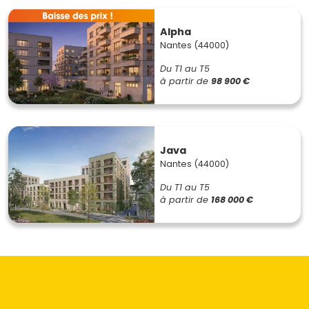
Alpha
Nantes (44000)
Du T1 au T5
à partir de
98 900 €
Java
Nantes (44000)
Du T1 au T5
à partir de
168 000 €