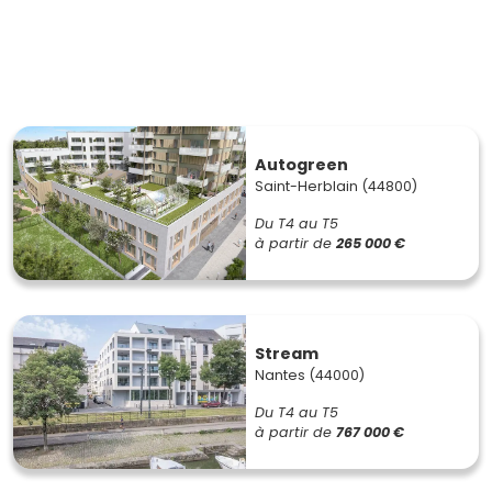
Autogreen
Saint-Herblain (44800)
Du T4 au T5
à partir de
265 000 €
Stream
Nantes (44000)
Du T4 au T5
à partir de
767 000 €