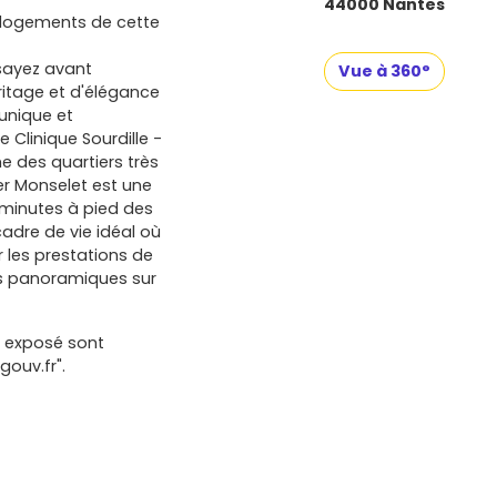
44000 Nantes
s logements de cette
sayez avant
Vue à 360°
éritage et d'élégance
unique et
 Clinique Sourdille -
e des quartiers très
ier Monselet est une
0 minutes à pied des
cadre de vie idéal où
r les prestations de
es panoramiques sur
t exposé sont
gouv.fr".