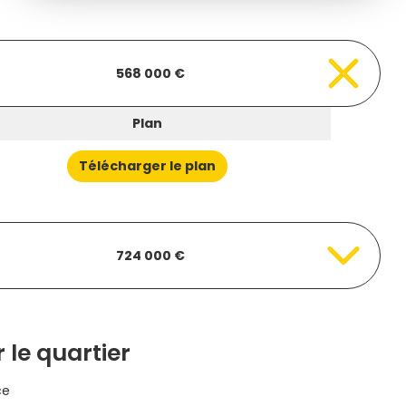
568 000 €
Plan
Télécharger le plan
724 000 €
 le quartier
ce