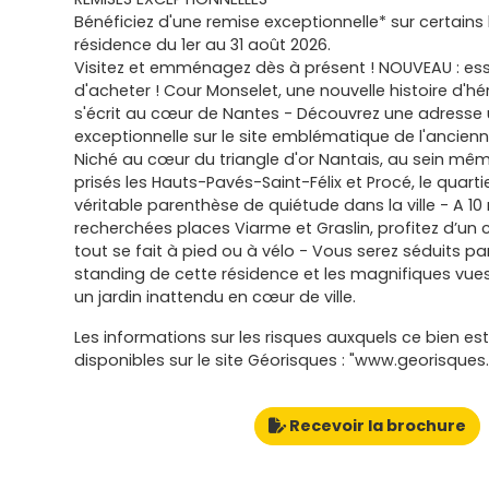
Bénéficiez d'une remise exceptionnelle* sur certain
résidence du 1er au 31 août 2026.
Visitez et emménagez dès à présent ! NOUVEAU : es
d'acheter ! Cour Monselet, une nouvelle histoire d'h
s'écrit au cœur de Nantes - Découvrez une adresse 
exceptionnelle sur le site emblématique de l'ancienne
Niché au cœur du triangle d'or Nantais, au sein mêm
prisés les Hauts-Pavés-Saint-Félix et Procé, le quart
véritable parenthèse de quiétude dans la ville - A 1
recherchées places Viarme et Graslin, profitez d’un 
tout se fait à pied ou à vélo - Vous serez séduits pa
standing de cette résidence et les magnifiques vu
un jardin inattendu en cœur de ville.
Les informations sur les risques auxquels ce bien es
disponibles sur le site Géorisques : "www.georisques.
Recevoir la brochure