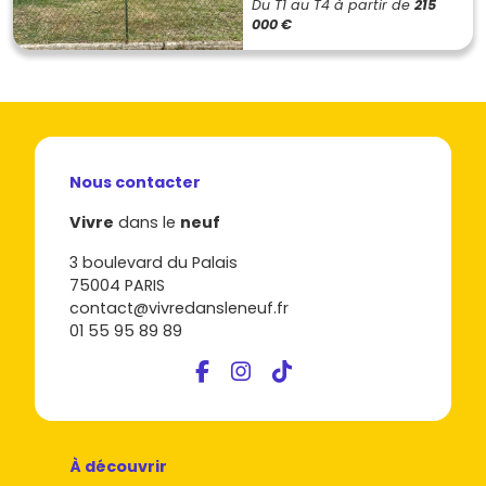
Du T1 au T4
à partir de
215
000 €
Nous contacter
Vivre
dans le
neuf
3 boulevard du Palais
75004 PARIS
contact@vivredansleneuf.fr
01 55 95 89 89
À découvrir