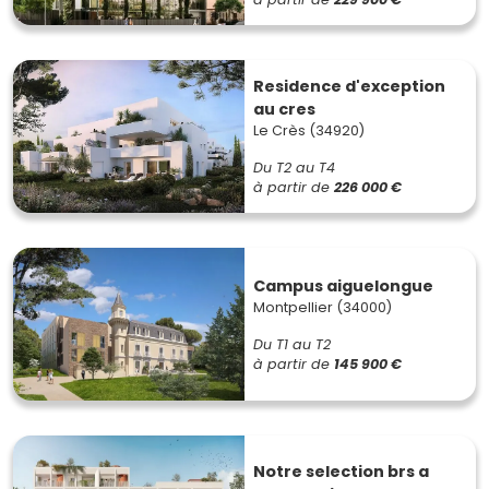
Residence d'exception
au cres
Le Crès (34920)
Du T2 au T4
à partir de
226 000 €
Campus aiguelongue
Montpellier (34000)
Du T1 au T2
à partir de
145 900 €
Notre selection brs a