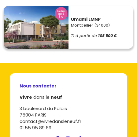
Umami LMNP
Montpellier (34000)
T1
à partir de
108 500 €
Nous contacter
Vivre
dans le
neuf
3 boulevard du Palais
75004 PARIS
contact@vivredansleneuf.fr
01 55 95 89 89