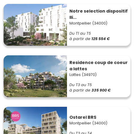
Notre selection dispositif
lli...
Montpellier (34000)
Du T1 au T5
à partir de
125 554 €
Residence coup de coeur
a lattes
Lattes (34970)
Du T3 au T5
à partir de
335 900 €
Ostarel BRS
Montpellier (34000)
Du T3 au T4