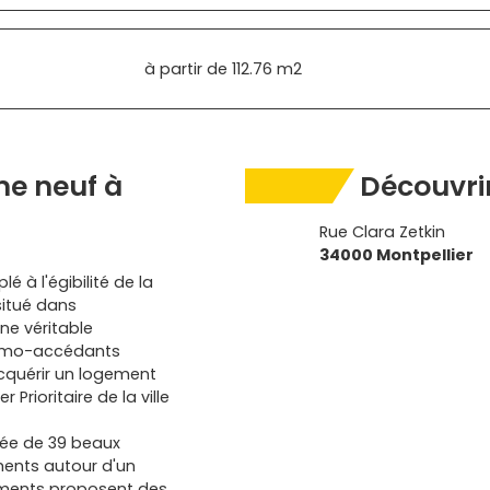
à partir de
112.76 m2
e neuf à
Découvrir
Rue Clara Zetkin
34000 Montpellier
 à l'égibilité de la
situé dans
ne véritable
primo-accédants
acquérir un logement
Prioritaire de la ville
uée de 39 beaux
ments autour d'un
tements proposent des