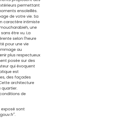
xtérieurs permettant
moments ensoleillés.
age de votre vie. Sa
un caractère intimiste
 du moucharabieh, une
r sans être vu. La
rente selon l'heure
cité pour une vie
 hommage au
enir plus respectueux
ment posée sur des
uteur qui évoquent
matique est
nes, des façades
Cette architecture
 quartier.
 conditions de
t exposé sont
gouv.fr".