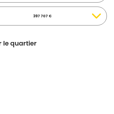
397 707 €
 le quartier