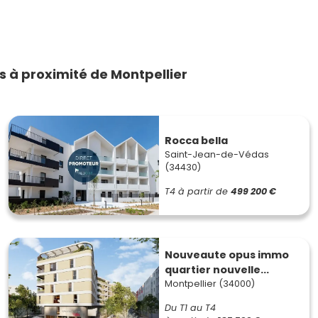
 à proximité de Montpellier
Rocca bella
Saint-Jean-de-Védas
(34430)
T4
à partir de
499 200 €
Nouveaute opus immo
quartier nouvelle...
Montpellier (34000)
Du T1 au T4