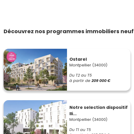
Découvrez nos programmes immobiliers neufs
Ostarel
Montpellier (34000)
Du T2 au T5
à partir de
209 000 €
Notre selection dispositif
lli...
Montpellier (34000)
Du T1 au T5