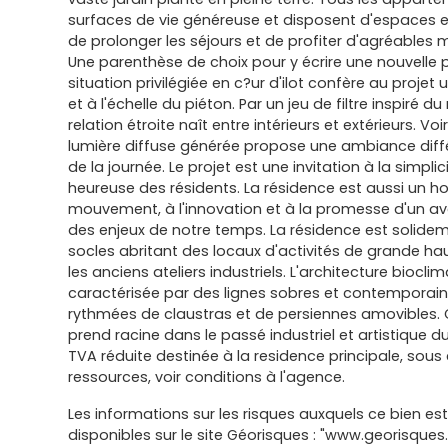
surfaces de vie généreuse et disposent d'espaces e
de prolonger les séjours et de profiter d'agréables 
Une parenthèse de choix pour y écrire une nouvelle p
situation privilégiée en c?ur d'ilot confère au projet 
et à l'échelle du piéton. Par un jeu de filtre inspiré
relation étroite naît entre intérieurs et extérieurs. Voi
lumière diffuse générée propose une ambiance diffé
de la journée. Le projet est une invitation à la simpli
heureuse des résidents. La résidence est aussi un
mouvement, à l'innovation et à la promesse d'un av
des enjeux de notre temps. La résidence est solide
socles abritant des locaux d'activités de grande ha
les anciens ateliers industriels. L'architecture biocli
caractérisée par des lignes sobres et contemporai
rythmées de claustras et de persiennes amovibles. 
prend racine dans le passé industriel et artistique du
TVA réduite destinée à la residence principale, sous
ressources, voir conditions à l'agence.
Les informations sur les risques auxquels ce bien es
disponibles sur le site Géorisques : "www.georisques.