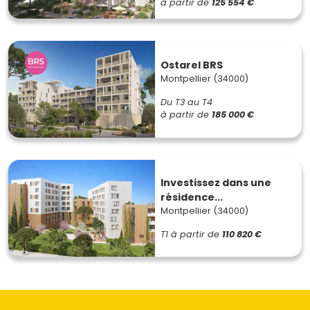
à partir de
125 554 €
Ostarel BRS
Montpellier (34000)
Du T3 au T4
à partir de
185 000 €
Investissez dans une
résidence...
Montpellier (34000)
T1
à partir de
110 820 €