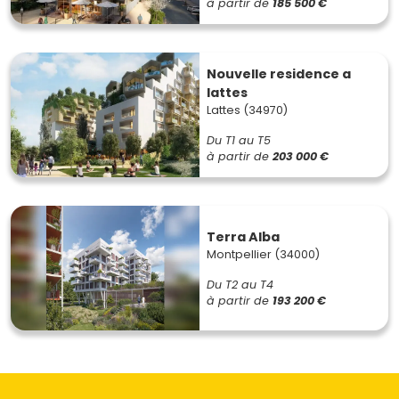
à partir de
185 500 €
Nouvelle residence a
lattes
Lattes (34970)
Du T1 au T5
à partir de
203 000 €
Terra Alba
Montpellier (34000)
Du T2 au T4
à partir de
193 200 €