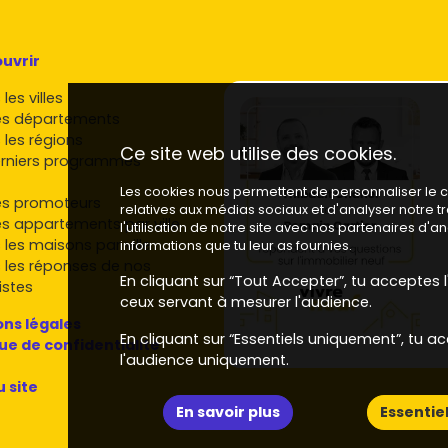
uvrir
les villes
es départements
 les régions
Ce site web utilise des cookies.
rniers programmes
Les cookies nous permettent de personnaliser le co
es promoteurs
relatives aux médias sociaux et d'analyser notre 
es appartements par ville
l'utilisation de notre site avec nos partenaires d'
 les maisons par ville
informations que tu leur as fournies.
 les réponses de nos
En cliquant sur “Tout Accepter”, tu acceptes l'
istes
ceux servant à mesurer l'audience.
ns légales
En cliquant sur “Essentiels uniquement”, tu ac
que de confidentialité
l'audience uniquement.
u site
En savoir plus
Essentie