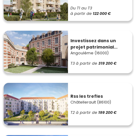
Du T1 au T3
à partir de
122 000 €
Investissez dans un
projet patrimonial...
Angoulême (16000)
T3
à partir de
319 200 €
Rss les trefles
Châtellerault (86100)
T2
à partir de
199 200 €