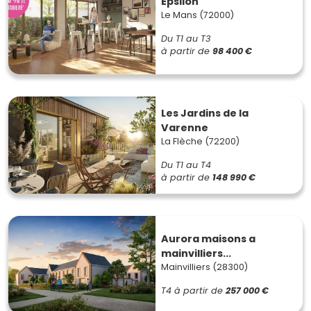
Epsilon
Le Mans (72000)
Du T1 au T3
à partir de
98 400 €
Les Jardins de la
Varenne
La Flèche (72200)
Du T1 au T4
à partir de
148 990 €
Aurora maisons a
mainvilliers...
Mainvilliers (28300)
T4
à partir de
257 000 €