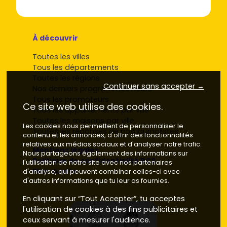
À découvrir
Toutes les villes
Tous les départements
Toutes les régions
Continuer sans accepter →
Nos derniers programmes neufs
Tous les promoteurs
Ce site web utilise des cookies.
Tous les appartements par ville
Toutes les maisons par ville
Les cookies nous permettent de personnaliser le
Toutes les réponses de nos journalistes
contenu et les annonces, d'offrir des fonctionnalités
relatives aux médias sociaux et d'analyser notre trafic.
Mentions légales
Nous partageons également des informations sur
Politique de confidentialité RCS
l'utilisation de notre site avec nos partenaires
Plan du site
d'analyse, qui peuvent combiner celles-ci avec
d'autres informations que tu leur as fournies.
En cliquant sur “Tout Accepter”, tu acceptes
l'utilisation de cookies à des fins publicitaires et
ceux servant à mesurer l'audience.