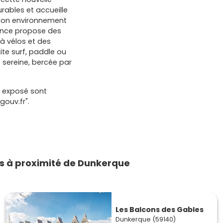
rables et accueille
à son environnement
dence propose des
à vélos et des
te surf, paddle ou
 sereine, bercée par
t exposé sont
gouv.fr".
s à proximité de Dunkerque
Les Balcons des Gables
Dunkerque (59140)