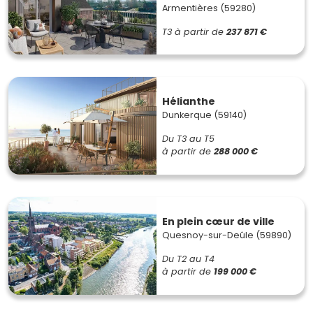
Armentières (59280)
T3
à partir de
237 871 €
Hélianthe
Dunkerque (59140)
Du T3 au T5
à partir de
288 000 €
En plein cœur de ville
Quesnoy-sur-Deûle (59890)
Du T2 au T4
à partir de
199 000 €