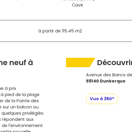
Cave
à partir de
115.45 m2
e neuf à
Découvrir
Avenue des Bancs de
59140 Dunkerque
e à prix
 à pied de la plage
Vue à 360°
er de la Pointe des
e sur un balcon ou
quelques privilégiés.
s répondent aux
 de l'environnement.
 cette nouvelle