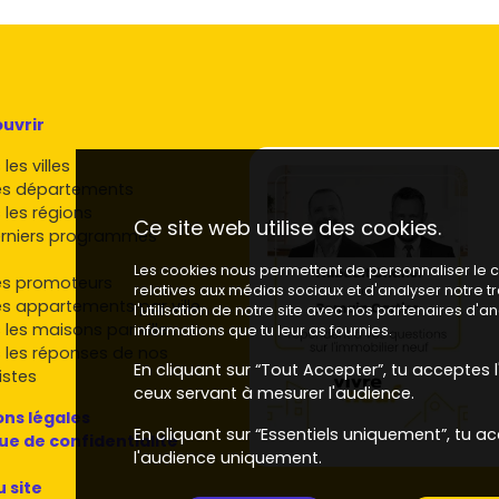
uvrir
les villes
es départements
 les régions
Ce site web utilise des cookies.
rniers programmes
Les cookies nous permettent de personnaliser le co
es promoteurs
relatives aux médias sociaux et d'analyser notre 
es appartements par ville
l'utilisation de notre site avec nos partenaires d'
 les maisons par ville
informations que tu leur as fournies.
 les réponses de nos
En cliquant sur “Tout Accepter”, tu acceptes l'
istes
ceux servant à mesurer l'audience.
ns légales
En cliquant sur “Essentiels uniquement”, tu ac
que de confidentialité
l'audience uniquement.
u site