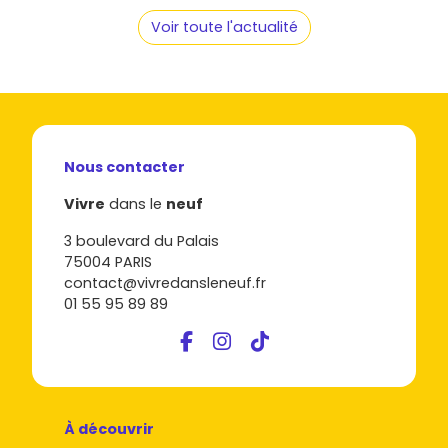
Draguignan
, la bonne affaire se joue souvent sur la
réactivité et le choix d'un
emplacement
bien calibré pour
Voir toute l'actualité
toi.
Nous contacter
Vivre
dans le
neuf
3 boulevard du Palais
75004 PARIS
contact@vivredansleneuf.fr
01 55 95 89 89
À découvrir