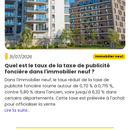
Pour mettre toutes les chances de ton côté :
Définis ton budget global (prix d'achat,
frais de
notaire réduits
, ameublement, intérêts intercalaires
si
VEFA
).
Vérifie les
aides
mobilisables :
PTZ
pour habiter selon
critères, dispositifs de
défiscalisation
pour investir
selon la zone et les conditions en vigueur.
Choisis l'emplacement d'abord :
quartier
, transports,
31/07/2026
Immobilier neuf
écoles, commerces, orientation et nuisances
Quel est le taux de la taxe de publicité
potentielles.
foncière dans l'immobilier neuf ?
Soigne la revente future : privilégie des
plans
fonctionnels
, un
extérieur
, une place de
parking
et
Dans l'immobilier neuf, le taux réduit de la taxe de
des prestations durables.
publicité foncière tourne autour de 0,70 % à 0,715 %,
Épluche les
charges prévisionnelles
et les
garanties
contre 5,80 % dans l'ancien, voire jusqu'à 6,32 % dans
(parfait achèvement, décennale, biennale).
certains départements. Cette taxe est prélevée à l'achat
pour officialiser la vente.
Prêt à passer à l'action ? Parcours les programmes et lots
Lire la suite...
disponibles sur
Vivre dans le neuf
, filtre par
quartier
,
budget et date de livraison, et demande des plans
détaillés. Sur le marché de l'
immobilier neuf à