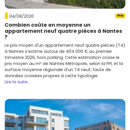
Sur Draguignan et les environs, tu retrouveras de grands
noms du
logement neuf
et des acteurs régionaux. Ils
opèrent selon les opportunités foncières, avec des
04/08/2026
Prix
gammes allant du primo-accédant au haut de gamme :
Combien coûte en moyenne un
Bouygues Immobilier
,
Nexity
,
Cogedim
,
VINCI
appartement neuf quatre pièces à Nantes
Immobilier
,
Kaufman & Broad
,
Eiffage Immobilier
–
?
programmes variés, souvent bien situés et
Le prix moyen d'un appartement neuf quatre pièces (T4)
performants énergétiquement.
à Nantes s'estime autour de 404 000 € au premier
Promogim
,
Marignan
,
Pitch Immo
,
Urbat
,
Groupe
trimestre 2026, hors parking. Cette estimation croise le
Gambetta
,
Icade
– acteurs très présents en
PACA
et
prix moyen au m² de Nantes Métropole, selon la FPI, et la
dans le
Var
, avec une offre adaptée aux budgets
surface moyenne régionale d'un T4 neuf, faute de
locaux.
données croisées propres à cette typologie.
Lire la suite...
Compare les
prestations
(isolation, domotique, espaces
communs, paysagisme) et le
calendrier de livraison
pour sécuriser ton choix. Et surtout, regarde les lots
disponibles sur
Vivre dans le neuf
pour repérer les
opportunités en temps réel.
Conseils express pour réussir ton achat
neuf à Draguignan