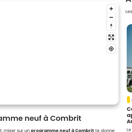
Les
C
a
ramme neuf à Combrit
A
Le
t, miser sur un
programme neuf à Combrit
te donne