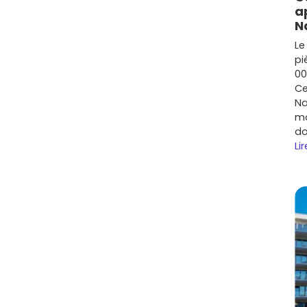
de revente à moyen terme et, si la vie t’amène à bouger,
a
 pas? Explore les plans, compare les typologies et les
N
ui te ressemblent, puis découvre les opportunités de
Le
: tu trouveras rapidement le bon équilibre entre
pi
le neuf, on t’aide à affiner tes critères et à repérer les
00
tiques, prestations soignées et délais réalistes. Jette
Ce
 à imaginer ton quotidien, entre balades en bord de
Na
 prend forme ici.
mo
do
Lir