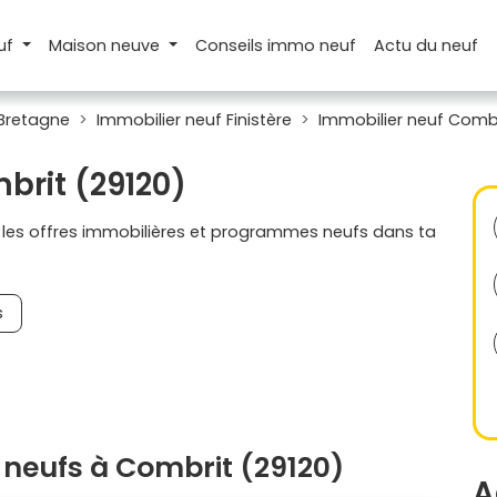
uf
Maison
neuve
Conseils
immo neuf
Actu
du neuf
 Bretagne
Immobilier neuf Finistère
Immobilier neuf Comb
brit (29120)
s les offres immobilières et programmes neufs dans ta
s
neufs à Combrit (29120)
A