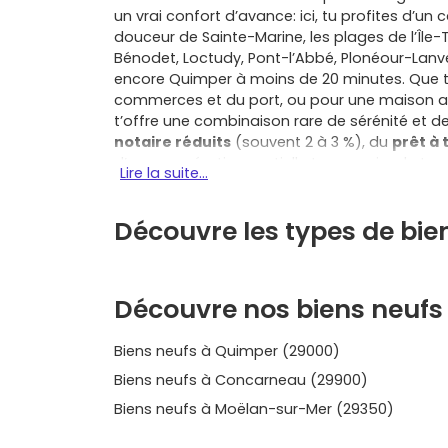
un vrai confort d’avance: ici, tu profites d’un c
douceur de Sainte-Marine, les plages de l’Îl
Bénodet, Loctudy, Pont-l’Abbé, Plonéour-Lan
encore Quimper à moins de 20 minutes. Que 
commerces et du port, ou pour une maison ave
t’offre une combinaison rare de sérénité et d
notaire réduits
(souvent 2 à 3 %), du
prêt à 
d’une exonération partielle temporaire de tax
Lire la suite...
alléger nettement le coût global de ton proje
pour la performance énergétique (norme
RE
Découvre les types de bie
une ventilation efficace et des équipements 
domotique dans certains cas) qui simplifient 
factures d’énergie plus douces et une qualité 
ou une maison familiale évolutive. Autre atout 
Découvre nos biens neufs
garantie décennale
, la garantie biennale s
tu achètes avec un filet de sécurité solide, e
Biens neufs à Quimper (29000)
le paiement est échelonné et le prix est encad
tu peux souvent personnaliser les finitions pou
Biens neufs à Concarneau (29900)
programme neuf à Combrit
, c’est aussi pa
Biens neufs à Moëlan-sur-Mer (29350)
accès rapide à Quimper pour l’emploi et les
l’Abbé, loisirs nautiques à Bénodet et Île-Tudy, e