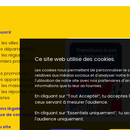
uvrir
les villes
es départements
 les régions
Ce site web utilise des cookies.
rniers programmes
Les cookies nous permettent de personnaliser le co
es promoteurs
relatives aux médias sociaux et d'analyser notre 
es appartements par ville
l'utilisation de notre site avec nos partenaires d'
 les maisons par ville
informations que tu leur as fournies.
 les réponses de nos
En cliquant sur “Tout Accepter”, tu acceptes l'
istes
ceux servant à mesurer l'audience.
ns légales
En cliquant sur “Essentiels uniquement”, tu ac
que de confidentialité
l'audience uniquement.
u site