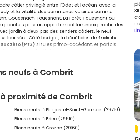
pi
adre côtier privilégié entre l’Odet et l’océan, avec la
31
e-Tudy et la vitalité des communes voisines comme
d’
vern, Gouesnach, Fouesnant, La Forêt-Fouesnant ou
qu
tu penches pour un appartement lumineux proche des
Lir
c jardin à deux pas des sentiers côtiers, le neuf
e valeur sûre. Côté budget, tu bénéficies de
frais de
taux zéro (PTZ)
si tu es primo-accédant, et parfois
e foncière selon la décision de la commune: de quoi
t. Côté confort, les résidences récentes sont conçues
2020
), une isolation thermique et acoustique soignée,
ns neufs à Combrit
modernes (ascenseur, stationnements, local vélo,
le quotidien. Tu y gagnes des charges maîtrisées, des
de vie au calme, que tu optes pour un T2 facile à vivre
rassurant: les protections légales du neuf. Entre la
 à proximité de Combrit
ur les équipements et la garantie de parfait achèvement,
t tu évites les gros travaux pendant longtemps. En VEFA,
Biens neufs à Plogastel-Saint-Germain (29710)
ré, ce qui te permet d’anticiper sereinement; en bonus,
r un intérieur à ton image. Investir dans un
Biens neufs à Briec (29510)
rier sur une adresse recherchée: proximité des plages,
Biens neufs à Crozon (29160)
 études, commerces et services dynamiques à Pont-
t un tissu associatif qui fait vivre le territoire toute
C