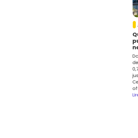
Q
p
n
Da
de
0,
ju
Ce
of
Lir