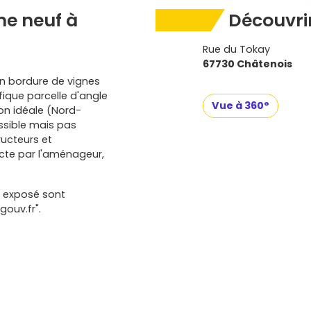
e neuf à
Découvrir
Rue du Tokay
67730 Châtenois
en bordure de vignes
fique parcelle d'angle
Vue à 360°
ion idéale (Nord-
ossible mais pas
ructeurs et
ecte par l'aménageur,
t exposé sont
gouv.fr".