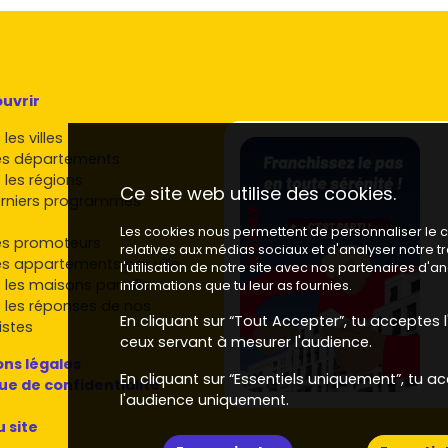
uvrir
les villes
es départements
 les régions
Ce site web utilise des cookies.
rniers programmes
Les cookies nous permettent de personnaliser le co
es promoteurs
relatives aux médias sociaux et d'analyser notre 
es appartements par ville
l'utilisation de notre site avec nos partenaires d'
 les maisons par ville
informations que tu leur as fournies.
 les réponses de nos
En cliquant sur “Tout Accepter”, tu acceptes l'
istes
ceux servant à mesurer l'audience.
ns légales
En cliquant sur “Essentiels uniquement”, tu ac
que de confidentialité
l'audience uniquement.
u site