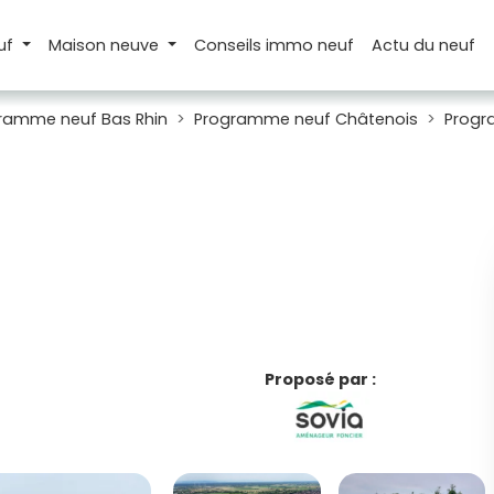
uf
Maison
neuve
Conseils
immo neuf
Actu
du neuf
ramme neuf Bas Rhin
Programme neuf Châtenois
Progr
Proposé par :