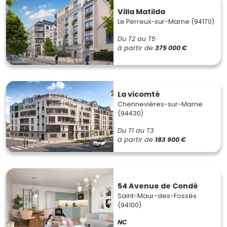
Villa Matilda
Le Perreux-sur-Marne (94170)
Du T2 au T5
à partir de
375 000 €
La vicomté
Chennevières-sur-Marne
(94430)
Du T1 au T3
à partir de
183 900 €
54 Avenue de Condé
Saint-Maur-des-Fossés
(94100)
NC