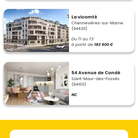
La vicomté
Chennevières-sur-Marne
(94430)
Du T1 au T3
à partir de
183 900 €
54 Avenue de Condé
Saint-Maur-des-Fossés
(94100)
NC