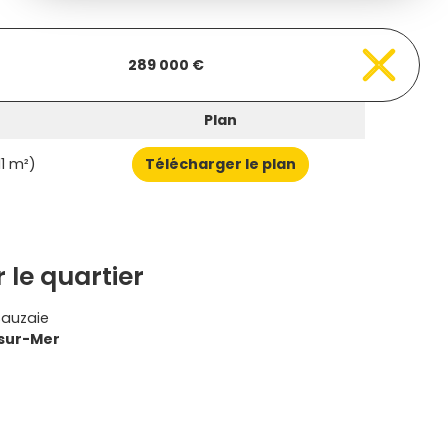
289 000 €
Plan
11 m²)
Télécharger le plan
 le quartier
Sauzaie
-sur-Mer