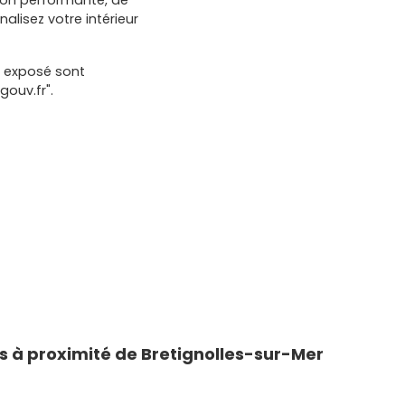
ation performante, de
alisez votre intérieur
t exposé sont
gouv.fr".
 à proximité de Bretignolles-sur-Mer