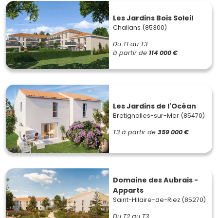
Les Jardins Bois Soleil
Challans (85300)
Du T1 au T3
à partir de
114 000 €
Les Jardins de l'Océan
Bretignolles-sur-Mer (85470)
T3
à partir de
359 000 €
Domaine des Aubrais -
Apparts
Saint-Hilaire-de-Riez (85270)
Du T2 au T3