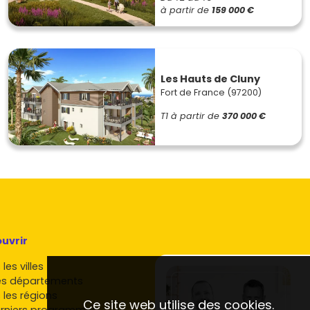
à partir de
159 000 €
Les Hauts de Cluny
Fort de France (97200)
T1
à partir de
370 000 €
uvrir
les villes
es départements
 les régions
Ce site web utilise des cookies.