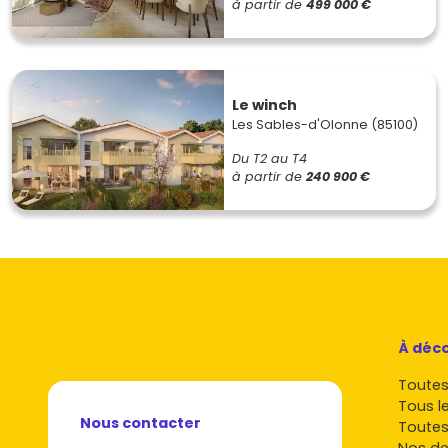
à partir de
499 000 €
Le winch
Les Sables-d'Olonne (85100)
Du T2 au T4
à partir de
240 900 €
À déco
Toutes 
Tous l
Nous contacter
Toutes