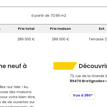
à partir de
70.99 m2
n
Prix total
Prix maison
Ext.
289 000 €
289 000 €
Terrasse (
e neuf à
Découvrir
73, rue de la Grande 
85470 Bretignolles
les-sur-Mer ! Au
ropose des maisons
Vue à 360°
our votre bien-être,
 de vie ouvertes sur