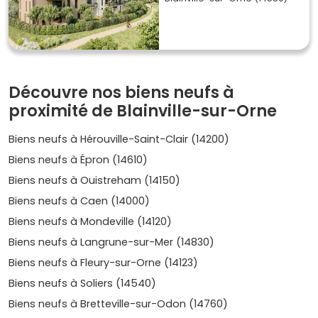
d'une isolation performante et de charges maîtrisées.
Pour un premier achat ou un placement, l'immobilier neuf
à Blainville-sur-Orne est un bon point d'entrée sur le
marché caennais.
Où acheter selon les quartiers et
Découvre nos biens neufs à
environnements
proximité de Blainville-sur-Orne
Blainville n'est pas une grande ville, mais chaque secteur
a son profil. Voici où regarder selon tes objectifs.
Biens neufs à Hérouville-Saint-Clair (14200)
Biens neufs à Épron (14610)
Centre-bourg et commerces
: pratique au
quotidien, services proches, ambiance village. Idéal
Biens neufs à Ouistreham (14150)
pour habiter en résidence principale.
Prix moyen
Biens neufs à Caen (14000)
estimé dans le neuf :
3 600 à 4 500 €/m²
selon
Biens neufs à Mondeville (14120)
prestations.
Bords du canal et vers l'estuaire
: vues dégagées,
Biens neufs à Langrune-sur-Mer (14830)
nature et mobilité douce. Très recherché pour les
Biens neufs à Fleury-sur-Orne (14123)
espaces extérieurs
et les balcons.
Prix moyen
:
3
800 à 4 800 €/m²
pour les programmes les mieux
Biens neufs à Soliers (14540)
situés.
Biens neufs à Bretteville-sur-Odon (14760)
Limite Hérouville-Saint-Clair / Colombelles
: accès