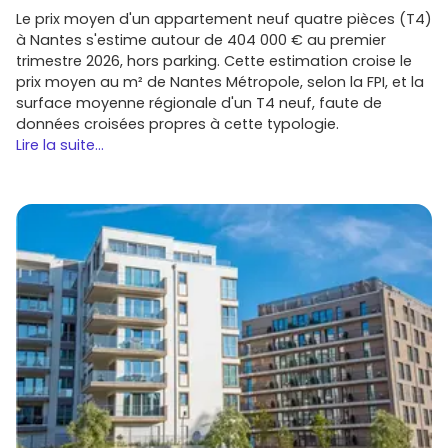
Connectivité
: fibre et couverture 4G/5G stables,
Le prix moyen d'un appartement neuf quatre pièces (T4)
indispensables pour le télétravail.
à Nantes s'estime autour de 404 000 € au premier
Promoteurs à suivre dans le Calvados
trimestre 2026, hors parking. Cette estimation croise le
prix moyen au m² de Nantes Métropole, selon la FPI, et la
Sur Blainville et l'agglomération caennaise, tu croiseras
surface moyenne régionale d'un T4 neuf, faute de
des acteurs nationaux et régionaux. Parmi eux :
données croisées propres à cette typologie.
Lire la suite...
Bouygues Immobilier
et
Nexity
: gammes variées,
souvent bien placées sur les axes de mobilité.
Cogedim
,
Icade Promotion
,
Kaufman & Broad
:
résidences soignées et options premium.
Groupe Edouard Denis
,
Pierreval
,
Réalités
,
Sotrim
Promotion
: acteurs reconnus en Normandie, avec
une bonne lecture du marché local.
Compare les prestations (isolation, domotique, finitions,
stationnement) et la réputation du promoteur via les
fiches programme sur Vivre dans le neuf.
Conseils pratiques, budget et
financement