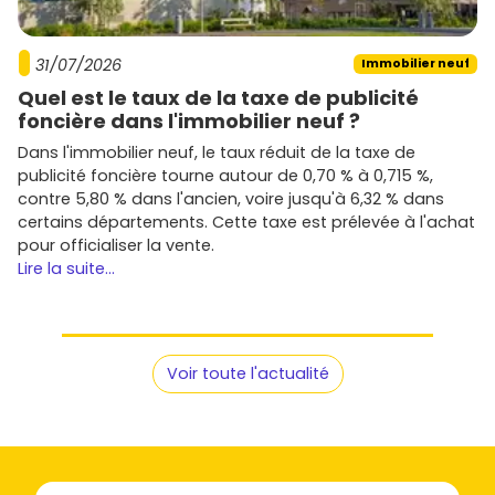
Budget
: au-delà du prix d'achat, anticipe les
frais
de notaire réduits
(~
2 à 3 %
dans le neuf), la cuisine
et les aménagements.
31/07/2026
Immobilier neuf
PTZ 2024–2027
: possible sous conditions de revenus
Quel est le taux de la taxe de publicité
et de typologie (principalement en
logement
foncière dans l'immobilier neuf ?
collectif neuf
en zone B1). Renseigne-toi pour vérifier
Dans l'immobilier neuf, le taux réduit de la taxe de
ton éligibilité.
publicité foncière tourne autour de 0,70 % à 0,715 %,
Fiscalité
: la location meublée (
LMNP
) peut alléger
contre 5,80 % dans l'ancien, voire jusqu'à 6,32 % dans
l'imposition des loyers. Les dispositifs évoluent : vérifie
certains départements. Cette taxe est prélevée à l'achat
les règles en vigueur avant de t'engager.
pour officialiser la vente.
Livraison et garanties
: profite des garanties du
Lire la suite...
neuf (parfait achèvement,
décennale
, biennale), et
pense au planning de livraison pour aligner
financement et emménagement.
Revente
: privilégie un emplacement recherché
(transports, canal, commerces) et un
T2/T3
avec
Voir toute l'actualité
extérieur pour maximiser la liquidité.
Besoin de te projeter rapidement ? Parcours les
programmes en immobilier neuf à Blainville-sur-Orne sur
Vivre dans le neuf, filtre par budget, surface et date de