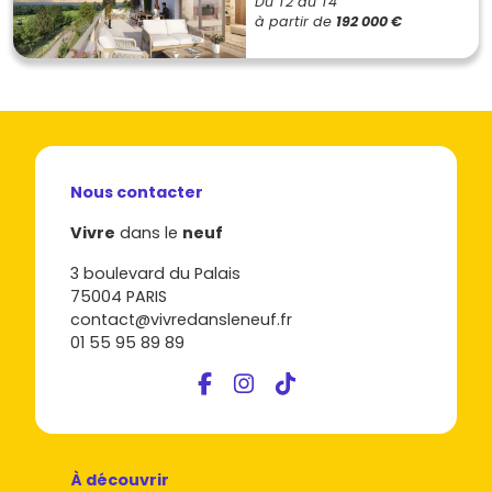
Du T2 au T4
à partir de
192 000 €
Nous contacter
Vivre
dans le
neuf
3 boulevard du Palais
75004 PARIS
contact@vivredansleneuf.fr
01 55 95 89 89
À découvrir