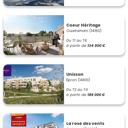
Coeur Héritage
Ouistreham (14150)
Du T1 au T6
à partir de
134 900 €
Unisson
Épron (14610)
Du T2 au T4
à partir de
189 000 €
La rose des vents