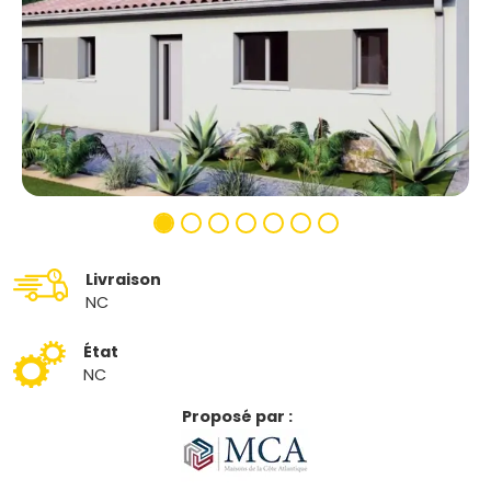
Livraison
NC
État
NC
Proposé par :