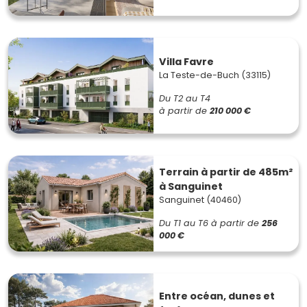
Villa Favre
La Teste-de-Buch (33115)
Du T2 au T4
à partir de
210 000 €
Terrain à partir de 485m²
à Sanguinet
Sanguinet (40460)
Du T1 au T6
à partir de
256
000 €
Entre océan, dunes et