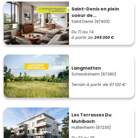
Saint-Denis en plein
coeur de...
Saint Denis (97400)
Du T1 au T4
à partir de
245 000 €
Langmatten
Schwobsheim (67390)
Terrain à partir de
97 120 €
Les Terrasses Du
Muhlbach
Huttenheim (67230)
Du T2 au T5