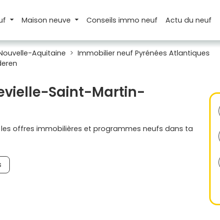
uf
Maison
neuve
Conseils
immo neuf
Actu
du neuf
Nouvelle-Aquitaine
Immobilier neuf Pyrénées Atlantiques
deren
evielle-Saint-Martin-
s les offres immobilières et programmes neufs dans ta
s