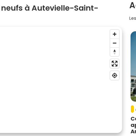
A
neufs à Autevielle-Saint-
Les
C
a
A