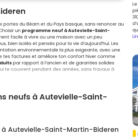
Le
Bideren
pi
31
d’
aux portes du Béarn et du Pays basque, sans renoncer au
qu
 Choisir un
programme neuf à Autevielle-Saint-
Lir
ment facile à vivre ou une maison avec un peu
ux, bien isolés et pensés pour la vie d’aujourd’hui. Les
ntation environnementale la plus exigeante, avec une
e tes factures et améliore ton confort hiver comme
éduits
par rapport à l’ancien et de garanties solides
qui te couvrent pendant des années, sans travaux à
spositifs comme le
Prêt à Taux Zéro
peuvent, sous
 cadre de vie, Autevielle-Saint-Martin-Bideren séduit
de main, tout en restant connectée à des pôles de
ns neufs à Autevielle-Saint-
 : Sauveterre-de-Béarn, Saint-Palais, Salies-de-Béarn,
coles, santé et loisirs pour un quotidien simple et
es en sérénité avec des charges maîtrisées, une
enseur et une place de stationnement sécurisée. Dans
’une terrasse facile d’entretien et d’un plan adaptable
 et, souvent, une pièce de vie traversante. Dans les
 à Autevielle-Saint-Martin-Bideren
ants et les finitions actuelles rendent chaque mètre