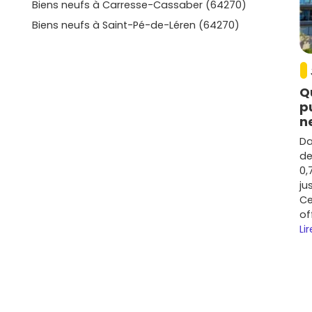
Biens neufs à Carresse-Cassaber (64270)
Biens neufs à Saint-Pé-de-Léren (64270)
Q
p
n
Da
de
0,
ju
Ce
of
Lir