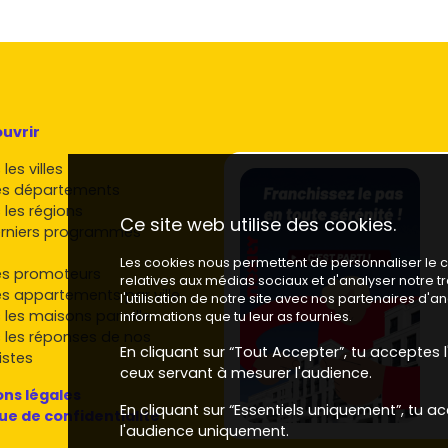
uvrir
les villes
es départements
 les régions
Ce site web utilise des cookies.
rniers programmes
Les cookies nous permettent de personnaliser le co
es promoteurs
relatives aux médias sociaux et d'analyser notre 
es appartements par ville
l'utilisation de notre site avec nos partenaires d'
 les maisons par ville
informations que tu leur as fournies.
 les réponses de nos
En cliquant sur “Tout Accepter”, tu acceptes l'
istes
ceux servant à mesurer l'audience.
ns légales
En cliquant sur “Essentiels uniquement”, tu ac
que de confidentialité
l'audience uniquement.