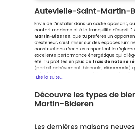
Autevielle-Saint-Martin-
Envie de t’installer dans un cadre apaisant, 
confort moderne et à la tranquillité d’esprit ?
Martin-Bideren
, que tu préfères un apparte
d’extérieur, c’est miser sur des espaces lumine
constructions récentes respectent la régleme
excellente performance énergétique qui allèg
été. Tu profites en plus de
frais de notaire r
(parfait achèvement, biennale,
décennale
) 
prévoir. Si tu es primo-accédant, certains di
Lire la suite...
conditions, t’aider à boucler ton budget. Côté
par son esprit village et sa nature à portée 
Découvre les types de bie
services et d’emplois situés à moins de 20 km
Bidache, Bardos ou Came offrent commerces, é
Martin-Bideren
pratique. Dans un appartement neuf, tu gagn
isolation acoustique soignée, parfois un asc
une maison neuve, tu profites d’un jardin ou d
à tes envies, avec des rangements bien pensés
Les dernières maisons neuves
deux cas, la domotique, les matériaux perform