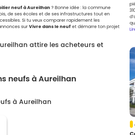
pi
lier neuf à Aureilhan
? Bonne idée : la commune
31
is, de ses écoles et de ses infrastructures tout en
d’
ccessibles. Si tu veux comparer rapidement les
qu
 annonces sur
Vivre dans le neuf
et démarre ton projet
Lir
ureilhan attire les acheteurs et
 se combinent ici. Tu accèdes facilement à Tarbes
pital) tout en profitant d'un cadre résidentiel, de
es verts le long de l'Adour.
ns neufs à Aureilhan
bes
et le réseau de bus de l'agglo facilitent les trajets
cette proximité est un vrai plus.
ufs à Aureilhan
ocative est portée par les actifs du Grand Tarbes et par
(notamment l'
ENIT
et les formations universitaires). Les
articulièrement.
ur : secteurs à cibler et budgets
C