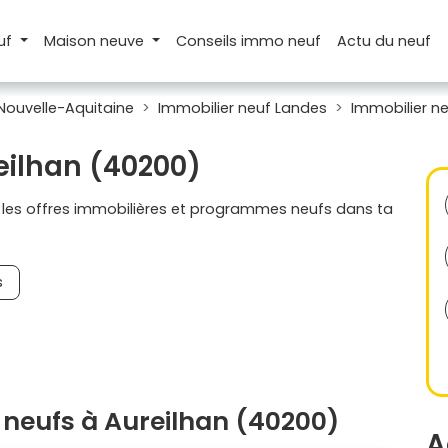
uf
Maison
neuve
Conseils
immo neuf
Actu
du neuf
Nouvelle-Aquitaine
Immobilier neuf Landes
Immobilier ne
eilhan (40200)
s les offres immobilières et programmes neufs dans ta
s
neufs à Aureilhan (40200)
A