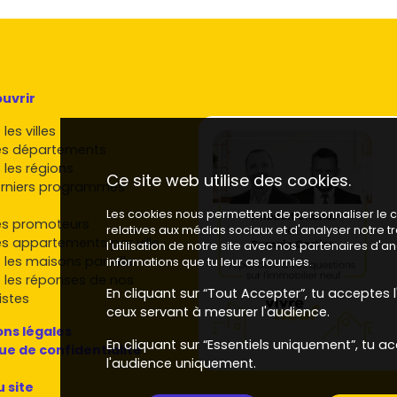
 et dans le Grand Tarbes
s
promoteurs nationaux
et
régionaux
opérant dans
 les fonciers disponibles) :
Nexity
,
Bouygues
Green City
,
Urbis Réalisations
… Des acteurs locaux et
uvrir
oposer des opérations à taille humaine. Compare les
menuiseries, stationnement) et le
calendrier de
les villes
es départements
 les régions
chat dans l'immobilier neuf à
Ce site web utilise des cookies.
rniers programmes
Les cookies nous permettent de personnaliser le co
es promoteurs
relatives aux médias sociaux et d'analyser notre 
e lancer :
es appartements par ville
l'utilisation de notre site avec nos partenaires d'
 les maisons par ville
informations que tu leur as fournies.
alité cible, assurance) et regarde les avantages du
 les réponses de nos
aîtrisées).
En cliquant sur “Tout Accepter”, tu acceptes l'
istes
urtier ou ta banque et renseigne-toi sur les
aides à
ceux servant à mesurer l'audience.
ns légales
proximité Tarbes, écoles, commerces, pôles d'emploi.
En cliquant sur “Essentiels uniquement”, tu ac
que de confidentialité
E 2020, matériaux, garanties, parkings, services de la
l'audience uniquement.
u site