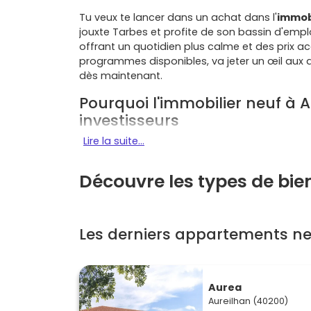
Tu veux te lancer dans un achat dans l'
immobi
jouxte Tarbes et profite de son bassin d'emplo
offrant un quotidien plus calme et des prix a
programmes disponibles, va jeter un œil aux
dès maintenant.
Pourquoi l'immobilier neuf à A
investisseurs
Lire la suite...
Qualité de vie
et services de l'agglomération
(gare, commerces, établissements scolaires, hô
nombreux équipements de proximité et d'espac
Découvre les types de bie
Côté mobilité, l'accès à l'
A64
, la
gare de Tar
du quotidien. Pour travailler, étudier ou louer, 
Les derniers appartements ne
Et si tu vises un investissement, la demande l
les étudiants des écoles et instituts tarbais 
petites surfaces et T2 bien placés séduisent p
Aurea
Où acheter à Aureilhan et auto
Aureilhan (40200)