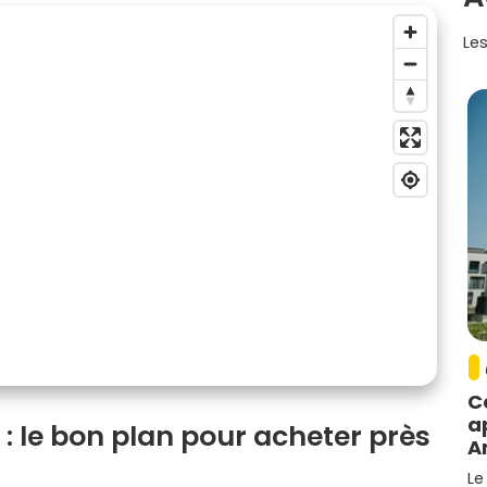
Les
C
a
: le bon plan pour acheter près
A
Le