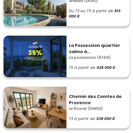
Antibes (06160)
Du T3 au T5
à partir de
513
000 €
La Possession quartier
calme à...
La possession (97419)
T5
à partir de
425 000 €
Chemin des Comtes de
Provence
Le Rouret (06650)
T3
à partir de
338 000 €