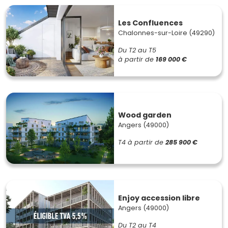
Les Confluences
Chalonnes-sur-Loire (49290)
Du T2 au T5
à partir de
169 000 €
Wood garden
Angers (49000)
T4
à partir de
285 900 €
Enjoy accession libre
Angers (49000)
Du T2 au T4