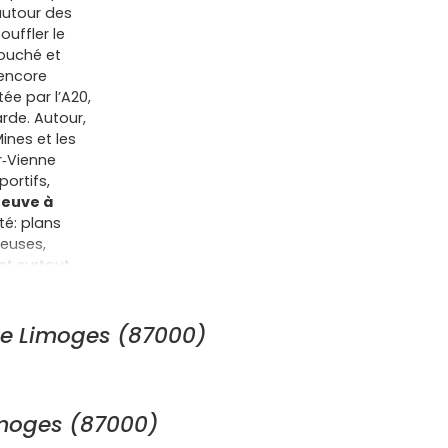
 autour des
ouffler le
ouché et
 encore
ée par l’A20,
arde. Autour,
ines et les
r‑Vienne
portifs,
neuve à
té: plans
neuses,
et surtout
ion soignée,
s de
ncher
de Limoges (87000)
ue te facilite
tion
nt le confort
is de notaire
imoges (87000)
, décennale)