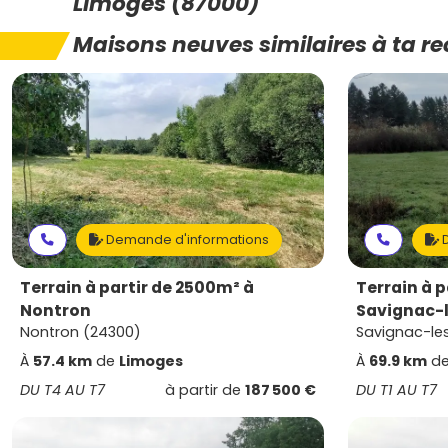
Limoges (87000)
Maisons neuves similaires à ta r
Demande d'informations
D
Terrain à partir de 2500m² à
Terrain à p
Nontron
Savignac-l
Nontron (24300)
Savignac-les
À
57.4 km
de
Limoges
À
69.9 km
d
DU T4 AU T7
à partir de
187 500 €
DU T1 AU T7