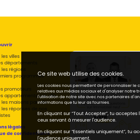
ibération
ère pendant
 La qualité de
oges autour
zones
ir ou se
rapide à l’A20
uvrir
 par les
tat économe,
les villes
it par ses
es départements
n dans le
 les régions
Ce site web utilise des cookies.
s compétitifs
rniers programmes
ir, je t’aide à
Les cookies nous permettent de personnaliser le co
einement, en
es promoteurs
relatives aux médias sociaux et d'analyser notre 
otidien. Envie
es appartements par ville
l'utilisation de notre site avec nos partenaires d'
tenant sur
 les maisons par ville
informations que tu leur as fournies.
s plans et
 les réponses de nos
ie la
En cliquant sur “Tout Accepter”, tu acceptes l'
istes
nos
ceux servant à mesurer l'audience.
s, la
maison
ns légales
En cliquant sur “Essentiels uniquement”, tu ac
que de confidentialité
l'audience uniquement.