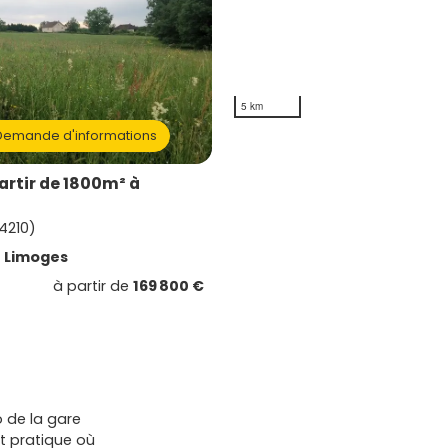
5 km
emande d'informations
artir de 1800m² à
4210)
e
Limoges
à partir de
169 800 €
o de la gare
et pratique où