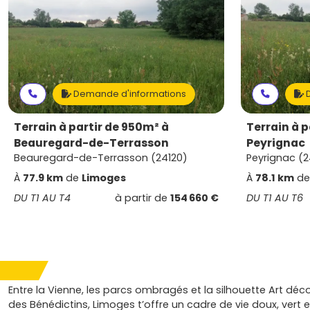
Demande d'informations
D
Terrain à partir de 950m² à
Terrain à p
Beauregard-de-Terrasson
Peyrignac
Beauregard-de-Terrasson (24120)
Peyrignac (2
À
77.9 km
de
Limoges
À
78.1 km
d
DU T1 AU T4
à partir de
154 660 €
DU T1 AU T6
Entre la Vienne, les parcs ombragés et la silhouette Art déc
des Bénédictins, Limoges t’offre un cadre de vie doux, vert 