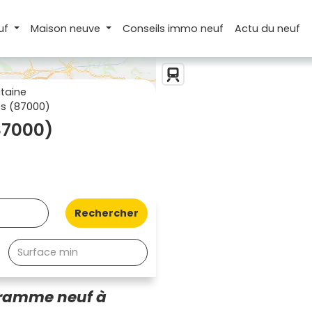
uf
Maison
neuve
Conseils
immo neuf
Actu
du neuf
taine
s (87000)
87000)
Rechercher
gramme neuf à