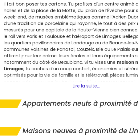
il fait bon poser tes cartons. Tu profites d’un centre animé
halles et de la place de la Motte, du jardin de l’Évêché pour s
week-end, de musées emblématiques comme l’Adrien Dub
d’une tradition de porcelaine qui rayonne, le tout à des prix
mesurés pour une capitale de la Haute-Vienne bien connect
le rail vers Paris et Toulouse et l’aéroport de Limoges‑Belleg
les quartiers pavillonnaires de Landouge ou de Beaune‑les‑M
communes voisines de Panazol, Couzeix, Isle ou Le Palais‑su
attirent pour leur calme, leurs écoles et leurs équipements s
notamment du côté de Beaublanc. Si tu vises une
maison 
Limoges
, tu coches d’un coup confort, économies et séréni
optimisés pour la vie de famille et le télétravail, pièces lumi
rangements bien pensés, jardin privatif, garage ou carport, 
Lire la suite...
performances énergétiques au standard RE2020 avec isolat
menuiseries performantes, ventilation maîtrisée et système
chauffage économes comme la pompe à chaleur ou le pla
Appartements neufs à proximité 
chauffant qui allègent durablement les factures. La domotiq
le quotidien, la fibre assure un débit confortable, et l’orienta
bioclimatique comme la gestion des eaux pluviales améliore
été comme hiver. Côté sécurité d’achat, tu bénéficies de fra
Maisons neuves à proximité de L
réduits, de garanties solides (parfait achèvement, biennale