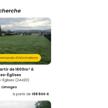
echerche
emande d'informations
artir de 1600m² à
es-Églises
-Églises (24420)
e
Limoges
à partir de
168 800 €