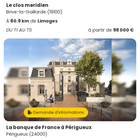
Le clos meridien
Brive-la-Gaillarde (19100)
À
80.9 km
de
Limoges
DU T1 AU T5
à partir de
98 000 €
Demande d'informations
La banque de France à Périgueux
Périgueux (24000)