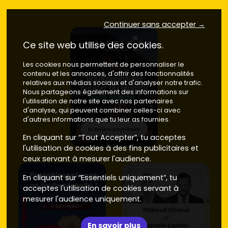
T3 et T4 pour la vie de famille
Tu veux plus d'espace et un extérieur ? Les
T3
et
T4
dans
Continuer sans accepter →
des secteurs résidentiels comme
Panazol
(limite de
Limoges),
Landouge
,
Couzeix
ou
Isle
offrent des plans
Ce site web utilise des cookies.
bien pensés, des balcons ou terrasses et parfois un
stationnement. Ces quartiers sont recherchés pour leurs
Les cookies nous permettent de personnaliser le
écoles
contenu et les annonces, d'offrir des fonctionnalités
, leur ambiance calme et l'accès rapide aux zones
relatives aux médias sociaux et d'analyser notre trafic.
d'emploi.
Nous partageons également des informations sur
l'utilisation de notre site avec nos partenaires
Programmes à prestations premium
d'analyse, qui peuvent combiner celles-ci avec
d'autres informations que tu leur as fournies.
Si tu veux un niveau de confort supérieur, certains
programmes vers le
centre historique
(proximité
En cliquant sur “Tout Accepter”, tu acceptes
cathédrale
Saint-Étienne
) ou le
centre-ville
rénové
l'utilisation de cookies à des fins publicitaires et
proposent de belles hauteurs sous plafond, des
ceux servant à mesurer l'audience.
matériaux soignés et des
terrasses panoramiques
. Peu
nombreux, ces biens visent la clientèle qui veut concilier
En cliquant sur “Essentiels uniquement”, tu
charme urbain et confort moderne.
acceptes l'utilisation de cookies servant à
mesurer l'audience uniquement.
Où acheter un appartement neuf à
Limoges : les quartiers à suivre
En savoir plus