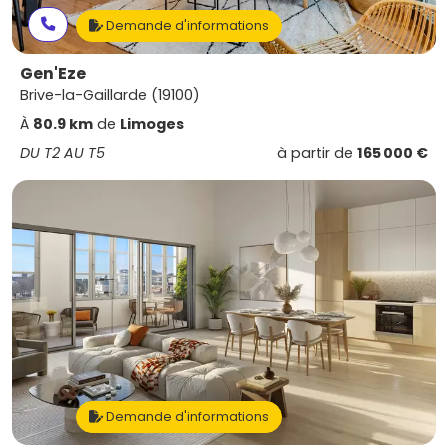
Demande d'informations
Gen'Eze
Brive-la-Gaillarde (19100)
À
80.9 km
de
Limoges
DU T2 AU T5
à partir de
165 000 €
Demande d'informations