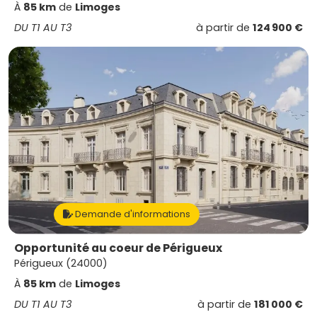
À
85 km
de
Limoges
DU T1 AU T3
à partir de
124 900 €
Demande d'informations
Opportunité au coeur de Périgueux
Périgueux (24000)
À
85 km
de
Limoges
DU T1 AU T3
à partir de
181 000 €