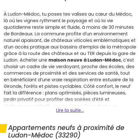
À Ludon-Médoc, tu poses tes valises au cœur du Médoc,
là où les vignes rythment le paysage et où la vie
quotidienne reste simple et fluide, à moins de 30 minutes
de Bordeaux. La commune profite d’un environnement
naturel apaisant, de châteaux viticoles emblématiques et
d’un accès pratique aux bassins d’emploi de la métropole
grâce à la route des châteaux et au TER depuis la gare de
Ludon. Acheter une
maison neuve à Ludon-Médoc
, c’est
choisir un cadre de vie verdoyant, proche des écoles, des
commerces de proximité et des services de santé, tout
en bénéficiant d’une vraie respiration entre estuaire de la
Gironde, forêts et pistes cyclables. Côté confort, le neuf
fait la différence : plans optimisés, pièces lumineuses,
jardin privatif pour profiter des soirées d’été et
stationnement facile. Les maisons répondent aux
Lire la suite...
exigences de la RE2020 avec une isolation performante,
une meilleure qualité de l’air et des équipements
économes (pompe à chaleur, double vitrage, gestion
Appartements neufs à proximité de
intelligente), de quoi alléger tes charges et préserver ton
Ludon-Médoc (33290)
pouvoir d’achat dans la durée. En tant que primo-