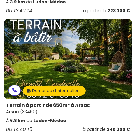
À
3.9 km
de
Ludon-Médoc
DU T3 AU T4
à partir de
223 000 €
Demande d'informations
Terrain à partir de 650m² à Arsac
Arsac (33460)
À
6.8 km
de
Ludon-Médoc
DU T4 AU T5
à partir de
240 000 €