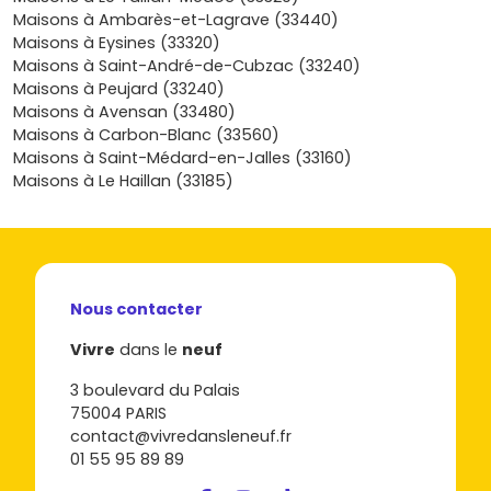
Vivre dans le neuf pour repérer le programme qui te
Maisons à Ambarès-et-Lagrave (33440)
convient, demander une étude personnalisée et organiser
Maisons à Eysines (33320)
une visite témoin. C’est le moment de passer de l’idée à la
Maisons à Saint-André-de-Cubzac (33240)
réalité et de trouver la maison où tu te sentiras chez toi,
Maisons à Peujard (33240)
dès le premier jour.
Maisons à Avensan (33480)
Maisons à Carbon-Blanc (33560)
Maisons à Saint-Médard-en-Jalles (33160)
Maisons à Le Haillan (33185)
Nous contacter
Vivre
dans le
neuf
3 boulevard du Palais
75004 PARIS
contact@vivredansleneuf.fr
01 55 95 89 89