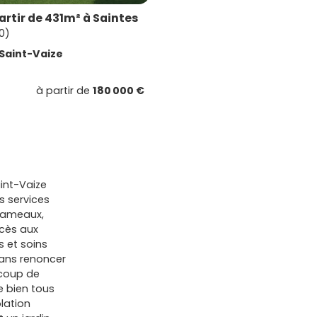
artir de 431m² à Saintes
0)
Saint-Vaize
à partir de
180 000 €
int-Vaize
s services
 hameaux,
ccès aux
 et soins
sans renoncer
coup de
e bien tous
olation