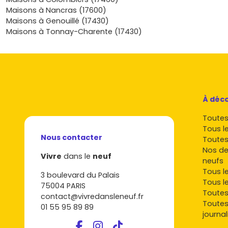
prends le temps de comparer l’emplacement de chaque 
Maisons à Nancras (17600)
(orientation, accès aux écoles et aux services, exposition du 
Maisons à Genouillé (17430)
niveau de prestations et l’étiquette énergétique; et pense à 
Maisons à Tonnay-Charente (17430)
confirmer l’éligibilité au PTZ. Envie de passer de l’idée à l’act
repérer les opportunités du moment sans perdre de temps 
des dizaines de sites différents ?
Découvre dès maintenant
programmes de maisons neuves disponibles à Saint-Vaiz
dans le neuf
, crée tes alertes et parlons budget, plan et ca
livraison pour concrétiser ton projet dans les meilleures cond
À déco
Toutes 
Tous l
Nous contacter
Toutes
Nos de
Vivre
dans le
neuf
neufs
Tous l
3 boulevard du Palais
Tous l
75004 PARIS
Toutes
contact@vivredansleneuf.fr
Toutes
01 55 95 89 89
journal