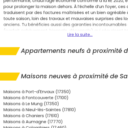
performante, chauffage économe conforme à la RE 2020, et
pour prolonger la maison dehors. À l’échelle d’un foyer, ces
traduisent par des factures maîtrisées et un bien agréable 
toute saison, loin des travaux et mauvaises surprises des 
anciens. Tu bénéficies aussi des garanties incontournables
(parfait achèvement, biennale, décennale) qui sécurisent t
Lire la suite...
investissement sur la durée, de frais de notaire réduits, et, s
situation, du prêt à taux zéro pour alléger ton financement;
communes accordent en plus une exonération temporaire 
Appartements neufs à proximité d
foncière sur le neuf. Au quotidien, habiter à Saint-Vaize, c’es
cadre paisible, d’un accès rapide aux axes vers Saintes, Co
Rochefort ou La Rochelle, et de gares régionales à proximité
déplacements. Pour un premier achat, la
maison neuve à S
Maisons neuves à proximité de Sa
est une belle opportunité de te constituer un patrimoine dur
noté sur le plan énergétique, agréable à louer si tu envisag
location, et facile à revendre grâce à la demande du secteu
Maisons à Port-d'Envaux (17350)
pour des maisons avec jardin. Tu peux aussi personnaliser t
Maisons à Fontcouverte (17100)
(nombre de chambres, suite parentale, garage, cellier, bure
Maisons à Le Mung (17350)
d’anticiper tes besoins, que tu accueilles une famille ou qu
Maisons à Nieul-lès-Saintes (17810)
un pied-à-terre au vert. L’environnement local, la qualité de v
Maisons à Chaniers (17610)
proximité des bassins d’emploi valorisent le secteur, tout en
Maisons à Aumagne (17770)
rythme plus apaisé qu’en centre-ville. Si tu veux avancer sa
Maisons à Colombiers (17460)