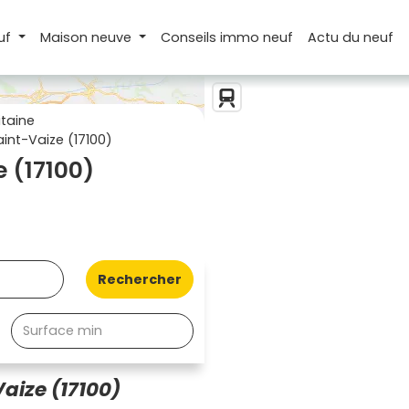
uf
Maison
neuve
Conseils
immo neuf
Actu
du neuf
taine
int-Vaize (17100)
 (17100)
Rechercher
aize (17100)