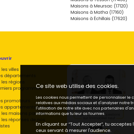
programme
Maisons à Meursac (17120)
jardin), le
Maisons à Matha (17160)
te faire
Maisons à Échillais (17620)
ion et de
à éplucher
 les
e sur Vivre
lendrier de
itions.
uvrir
les villes
es départements
 les régions
Ce site web utilise des cookies.
rniers programmes
Les cookies nous permettent de personnaliser le co
es promoteurs
relatives aux médias sociaux et d'analyser notre 
es appartements par ville
l'utilisation de notre site avec nos partenaires d'
 les maisons par ville
informations que tu leur as fournies.
 les réponses de nos
En cliquant sur “Tout Accepter”, tu acceptes l'
istes
ceux servant à mesurer l'audience.