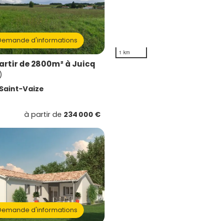
emande d'informations
1 km
partir de 2800m² à Juicq
)
Saint-Vaize
à partir de
234 000 €
emande d'informations