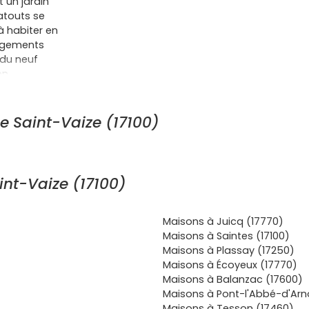
 un jardin
 atouts se
à habiter en
logements
 du neuf
on
elon ta
 certaines
de taxe
e Saint-Vaize (17100)
t profiter d’un
gnac,
 pour tes
aint-Vaize
int-Vaize (17100)
able, bien
es une mise en
r de Saintes
Maisons à Juicq (17770)
on projet
Maisons à Saintes (17100)
au) afin
Maisons à Plassay (17250)
e tu cherches
Maisons à Écoyeux (17770)
ie et la
Maisons à Balanzac (17600)
 t’offrant un
Maisons à Pont-l'Abbé-d'Arno
ns te tromper,
Maisons à Tesson (17460)