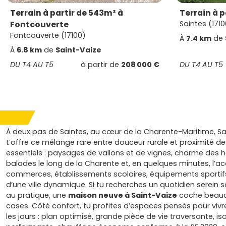
Terrain à partir de 543m² à
Terrain à p
Fontcouverte
Saintes (1710
Fontcouverte (17100)
À
7.4 km
de
À
6.8 km
de
Saint-Vaize
DU T4 AU T5
à partir de
208 000 €
DU T4 AU T5
À deux pas de Saintes, au cœur de la Charente-Maritime, Sa
t’offre ce mélange rare entre douceur rurale et proximité de
essentiels : paysages de vallons et de vignes, charme des
balades le long de la Charente et, en quelques minutes, l’a
commerces, établissements scolaires, équipements sportifs
d’une ville dynamique. Si tu recherches un quotidien serein 
au pratique, une
maison neuve à Saint-Vaize
coche beau
cases. Côté confort, tu profites d’espaces pensés pour vivr
les jours : plan optimisé, grande pièce de vie traversante, is