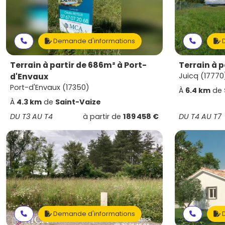
Demande d'informations
D
Terrain à partir de 686m² à Port-
Terrain à 
d'Envaux
Juicq (17770
Port-d'Envaux (17350)
À
6.4 km
de
À
4.3 km
de
Saint-Vaize
DU T3 AU T4
à partir de
189 458 €
DU T4 AU T7
Demande d'informations
D